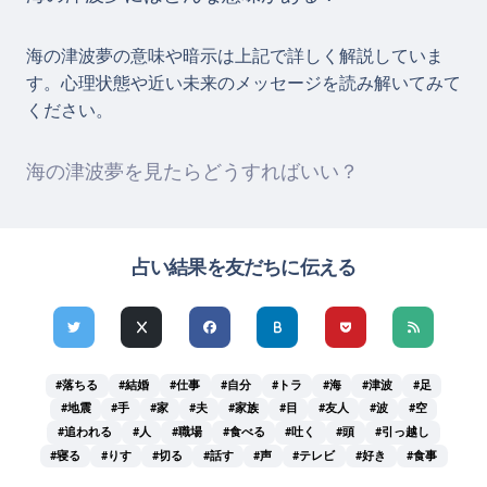
海の津波夢の意味や暗示は上記で詳しく解説していま
す。心理状態や近い未来のメッセージを読み解いてみて
ください。
海の津波夢を見たらどうすればいい？
占い結果を友だちに伝える
#落ちる
#結婚
#仕事
#自分
#トラ
#海
#津波
#足
#地震
#手
#家
#夫
#家族
#目
#友人
#波
#空
#追われる
#人
#職場
#食べる
#吐く
#頭
#引っ越し
#寝る
#りす
#切る
#話す
#声
#テレビ
#好き
#食事