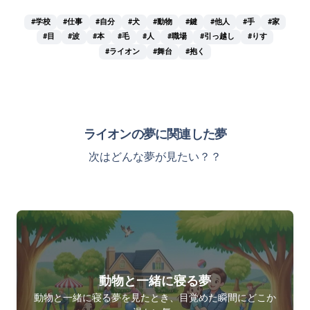
#学校
#仕事
#自分
#犬
#動物
#鍵
#他人
#手
#家
#目
#波
#本
#毛
#人
#職場
#引っ越し
#りす
#ライオン
#舞台
#抱く
ライオンの夢に関連した夢
次はどんな夢が見たい？？
動物と一緒に寝る夢
動物と一緒に寝る夢を見たとき、目覚めた瞬間にどこか