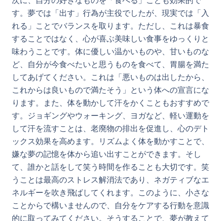
次に、自分の好きなものを「食べる」ことも効果的で
す。夢では「出す」行為が主役でしたが、現実では「入
れる」ことでバランスを取ります。ただし、これは暴食
することではなく、心が喜ぶ美味しい食事をゆっくりと
味わうことです。体に優しい温かいものや、甘いものな
ど、自分が今食べたいと思うものを食べて、胃腸を満た
してあげてください。これは「悪いものは出したから、
これからは良いもので満たそう」という体への宣言にな
ります。また、体を動かして汗をかくこともおすすめで
す。ジョギングやウォーキング、ヨガなど、軽い運動を
して汗を流すことは、老廃物の排出を促進し、心のデト
ックス効果を高めます。リズムよく体を動かすことで、
嫌な夢の記憶を体から追い出すことができます。そし
て、誰かと話をして笑う時間を作ることも大切です。笑
うことは最高のストレス解消法であり、ネガティブなエ
ネルギーを吹き飛ばしてくれます。このように、小さな
ことからで構いませんので、自分をケアする行動を意識
的に取ってみてください。そうすることで、夢が教えて