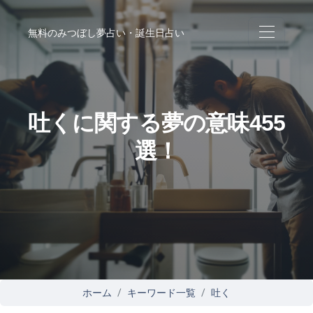
無料のみつぼし夢占い・誕生日占い
吐くに関する夢の意味455
選！
ホーム
キーワード一覧
吐く