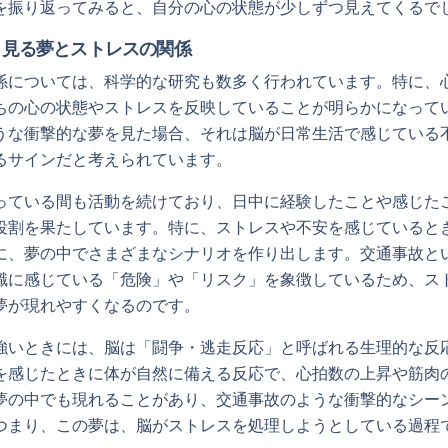
を振り返ってみると、自分の心の状態が少しずつ見えてくるで
ら見る夢とストレスの関係
係については、科学的な研究も数多く行われています。特に、
ちの心の状態やストレスを反映していることが明らかになって
うな衝撃的な夢を見た場合、それは脳が日常生活で感じている
るサインだと考えられています。
っている間も活動を続けており、日中に経験したことや感じた
役割を果たしています。特に、ストレスや不安を感じていると
に、夢の中でさまざまなシナリオを作り出します。交通事故と
識に感じている「危険」や「リスク」を象徴しているため、ス
夢が現れやすくなるのです。
強いときには、脳は「闘争・逃走反応」と呼ばれる生理的な反
を感じたときに体が自然に備える反応で、心拍数の上昇や筋肉
夢の中でも現れることがあり、交通事故のような衝撃的なシー
つまり、この夢は、脳がストレスを処理しようとしている過程