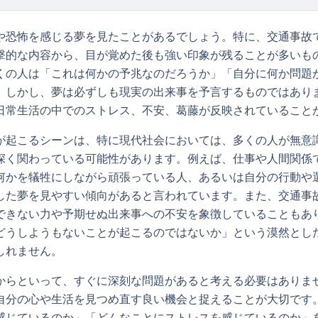
や恐怖を感じる夢を見たことがあるでしょう。特に、交通事故
撃的な内容から、目が覚めた後も強い印象が残ることが多いも
くの人は「これは何かの予兆なのだろうか」「自分に何か問題
。しかし、夢は必ずしも現実の出来事を予言するものではあり
日常生活の中でのストレス、不安、葛藤が反映されていること
が起こるシーンは、特に現代社会においては、多くの人が無意
深く関わっている可能性があります。例えば、仕事や人間関係
何かを犠牲にしながら頑張っている人、あるいは自分の行動や
した夢を見やすい傾向があると言われています。また、交通事
できない力や予期せぬ出来事への不安を象徴していることもあ
どうしようもないことが起こるのではないか」という漠然とし
しれません。
からといって、すぐに深刻な問題があると考える必要はありま
自分の心や生活を見つめ直す良い機会と捉えることが大切です
感じているのか」「どんなことにストレスを感じているのか」