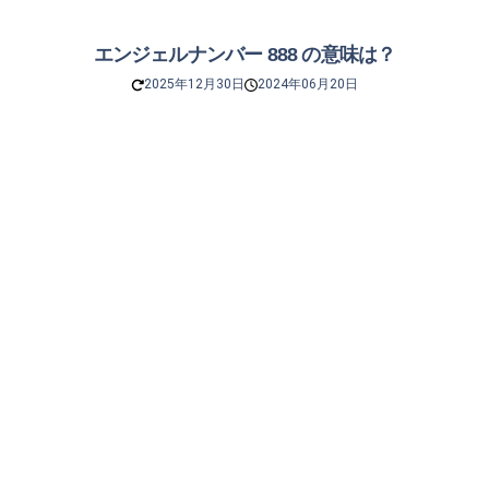
エンジェルナンバー 888 の意味は？
2025年12月30日
2024年06月20日