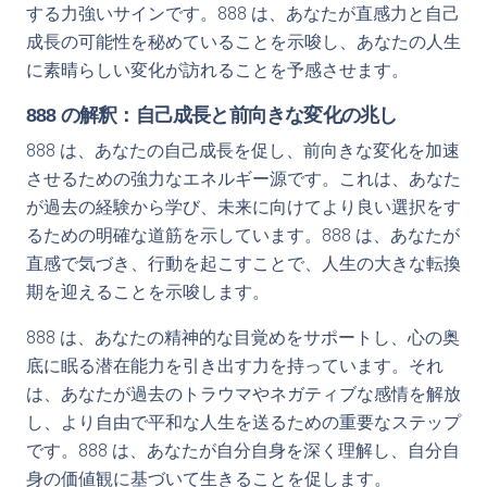
する力強いサインです。888 は、あなたが直感力と自己
成長の可能性を秘めていることを示唆し、あなたの人生
に素晴らしい変化が訪れることを予感させます。
888 の解釈：自己成長と前向きな変化の兆し
888 は、あなたの自己成長を促し、前向きな変化を加速
させるための強力なエネルギー源です。これは、あなた
が過去の経験から学び、未来に向けてより良い選択をす
るための明確な道筋を示しています。888 は、あなたが
直感で気づき、行動を起こすことで、人生の大きな転換
期を迎えることを示唆します。
888 は、あなたの精神的な目覚めをサポートし、心の奥
底に眠る潜在能力を引き出す力を持っています。それ
は、あなたが過去のトラウマやネガティブな感情を解放
し、より自由で平和な人生を送るための重要なステップ
です。888 は、あなたが自分自身を深く理解し、自分自
身の価値観に基づいて生きることを促します。