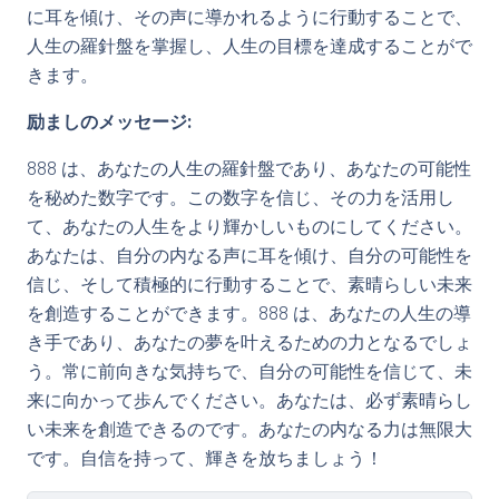
に耳を傾け、その声に導かれるように行動することで、
人生の羅針盤を掌握し、人生の目標を達成することがで
きます。
励ましのメッセージ:
888 は、あなたの人生の羅針盤であり、あなたの可能性
を秘めた数字です。この数字を信じ、その力を活用し
て、あなたの人生をより輝かしいものにしてください。
あなたは、自分の内なる声に耳を傾け、自分の可能性を
信じ、そして積極的に行動することで、素晴らしい未来
を創造することができます。888 は、あなたの人生の導
き手であり、あなたの夢を叶えるための力となるでしょ
う。常に前向きな気持ちで、自分の可能性を信じて、未
来に向かって歩んでください。あなたは、必ず素晴らし
い未来を創造できるのです。あなたの内なる力は無限大
です。自信を持って、輝きを放ちましょう！