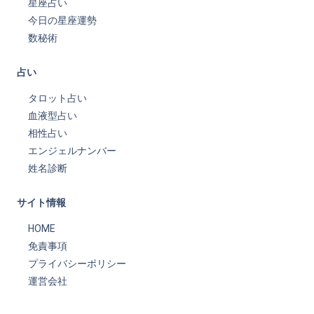
星座占い
今日の星座運勢
数秘術
占い
タロット占い
血液型占い
相性占い
エンジェルナンバー
姓名診断
サイト情報
HOME
免責事項
プライバシーポリシー
運営会社