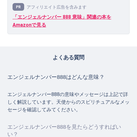
アフィリエイト広告を含みます
PR
「エンジェルナンバー 888 意味」関連の本を
Amazonで見る
よくある質問
エンジェルナンバー888はどんな意味？
エンジェルナンバー888の意味やメッセージは上記で詳
しく解説しています。天使からのスピリチュアルなメッ
セージを確認してみてください。
エンジェルナンバー888を見たらどうすればい
い？