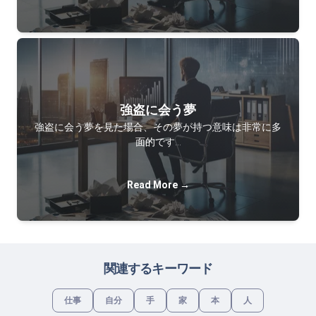
強盗に会う夢
強盗に会う夢を見た場合、その夢が持つ意味は非常に多
面的です…
Read More →
関連するキーワード
仕事
自分
手
家
本
人