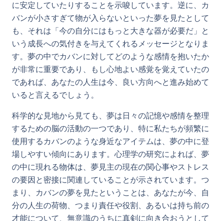
に安定していたりすることを示唆しています。逆に、カ
バンが小さすぎて物が入らないといった夢を見たとして
も、それは「今の自分にはもっと大きな器が必要だ」と
いう成長への気付きを与えてくれるメッセージとなりま
す。夢の中でカバンに対してどのような感情を抱いたか
が非常に重要であり、もし心地よい感覚を覚えていたの
であれば、あなたの人生は今、良い方向へと進み始めて
いると言えるでしょう。
科学的な見地から見ても、夢は日々の記憶や感情を整理
するための脳の活動の一つであり、特に私たちが頻繁に
使用するカバンのような身近なアイテムは、夢の中に登
場しやすい傾向にあります。心理学の研究によれば、夢
の中に現れる物体は、夢見主の現在の関心事やストレス
の要因と密接に関連していることが示されています。つ
まり、カバンの夢を見たということは、あなたが今、自
分の人生の荷物、つまり責任や役割、あるいは持ち前の
才能について、無意識のうちに真剣に向き合おうとして