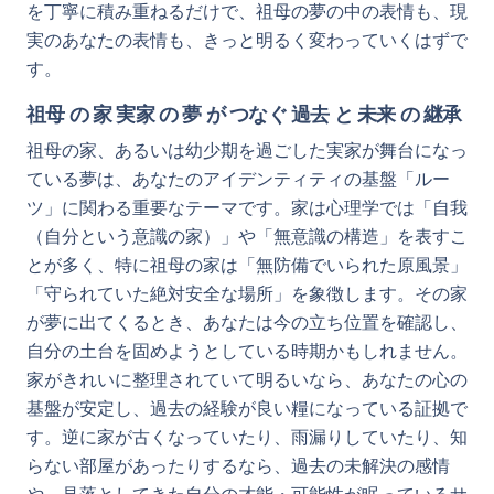
を丁寧に積み重ねるだけで、祖母の夢の中の表情も、現
実のあなたの表情も、きっと明るく変わっていくはずで
す。
祖母 の 家 実家 の 夢 が つなぐ 過去 と 未来 の 継承
祖母の家、あるいは幼少期を過ごした実家が舞台になっ
ている夢は、あなたのアイデンティティの基盤「ルー
ツ」に関わる重要なテーマです。家は心理学では「自我
（自分という意識の家）」や「無意識の構造」を表すこ
とが多く、特に祖母の家は「無防備でいられた原風景」
「守られていた絶対安全な場所」を象徴します。その家
が夢に出てくるとき、あなたは今の立ち位置を確認し、
自分の土台を固めようとしている時期かもしれません。
家がきれいに整理されていて明るいなら、あなたの心の
基盤が安定し、過去の経験が良い糧になっている証拠で
す。逆に家が古くなっていたり、雨漏りしていたり、知
らない部屋があったりするなら、過去の未解決の感情