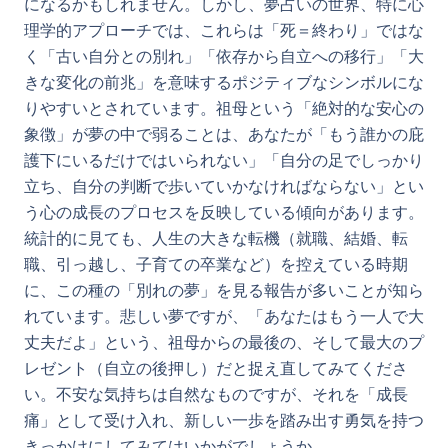
になるかもしれません。しかし、夢占いの世界、特に心
理学的アプローチでは、これらは「死＝終わり」ではな
く「古い自分との別れ」「依存から自立への移行」「大
きな変化の前兆」を意味するポジティブなシンボルにな
りやすいとされています。祖母という「絶対的な安心の
象徴」が夢の中で弱ることは、あなたが「もう誰かの庇
護下にいるだけではいられない」「自分の足でしっかり
立ち、自分の判断で歩いていかなければならない」とい
う心の成長のプロセスを反映している傾向があります。
統計的に見ても、人生の大きな転機（就職、結婚、転
職、引っ越し、子育ての卒業など）を控えている時期
に、この種の「別れの夢」を見る報告が多いことが知ら
れています。悲しい夢ですが、「あなたはもう一人で大
丈夫だよ」という、祖母からの最後の、そして最大のプ
レゼント（自立の後押し）だと捉え直してみてくださ
い。不安な気持ちは自然なものですが、それを「成長
痛」として受け入れ、新しい一歩を踏み出す勇気を持つ
きっかけにしてみてはいかがでしょうか。