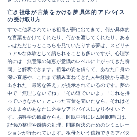
亡き 祖母 が 言葉 を かける 夢 具体 的 アドバイス
の 受け取り方
すでに他界されている祖母が夢に出てきて、何か具体的
な言葉をかけてくれたり、何かを渡してくれたり、ある
いはただじっとこちらを見ていたりする夢は、スピリチ
ュアルな体験として語られることも多いですが、心理学
的には「無意識の知恵が意識のレベルに上がってきた瞬
間」と解釈できます。祖母の姿を借りて、あなた自身の
深い直感や、これまで積み重ねてきた人生経験から導き
出された「最適な答え」が提示されているのです。夢の
中で「無理しないでね」「その道でいいよ」「これを持
っていきなさい」といった言葉を聞いたなら、それはそ
のまま今のあなたに必要なアドバイスになりやすいで
す。脳科学の観点からも、睡眠中特にレム睡眠時には、
記憶の整理や感情の処理、問題解決のためのシミュレー
ションが行われています。祖母という信頼できるアバタ