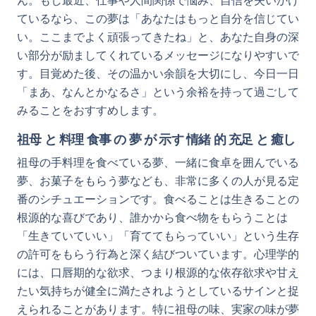
ん。もし最近、仕事や人間関係で悩み、自信を失いかけ
ているなら、この夢は「あなたはもっと自分を信じてい
い。ここまでよく頑張ってきたね」と、あなた自身の深
い部分が励ましてくれているメッセージになりやすいで
す。目覚めた後、その温かい余韻を大切にし、今日一日
「まあ、なんとかなるさ」という余裕を持って過ごして
みることをおすすめします。
祖母 と 料理 食事 の 夢 が 示す 情緒 的 充足 と 癒し
祖母の手料理を食べている夢、一緒に食卓を囲んでいる
夢、お菓子をもらう夢なども、非常に多くの人が見る定
番のシチュエーションです。食べることは生きることの
根源的な喜びであり、誰かから食べ物をもらうことは
「生きていていい」「育ててもらっていい」という生存
の許可をもらう行為と深く結びついています。心理学的
には、口唇期的な欲求、つまり根源的な依存欲求や甘え
たい気持ちが健全に満たされようとしているサインと捉
えられることがあります。特に祖母の味、実家の味が夢