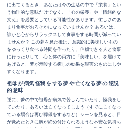
に出てくるとき、あなたは今の生活の中で「栄養」とい
う物理的な意味だけでなく、「心の栄養」や「情緒的な
支え」を必要としている可能性があります。忙しさのあ
まり食事がおろそかになっていませんか？ あるいは、
誰かと心からリラックスして食事をする時間が減ってい
ませんか？ この夢を見た後は、意識的に美味しいもの
をゆっくり食べる時間を作ったり、信頼できる人と食事
に行ったりして、心と体の両方に「美味しい」を届けて
あげると、夢が示唆する癒しの効果を現実のものにしや
すくなります。
祖母 が 病気 怪我 を する 夢 や 亡くなる 夢 の 逆説
的 意味
逆に、夢の中で祖母が病気で苦しんでいたり、怪我をし
ていたり、あるいは亡くなってしまう（すでに亡くなっ
ている場合は再び葬儀をするなど）シーンを見ると、目
が覚めたときに胸が締め付けられるような不安な気持ち