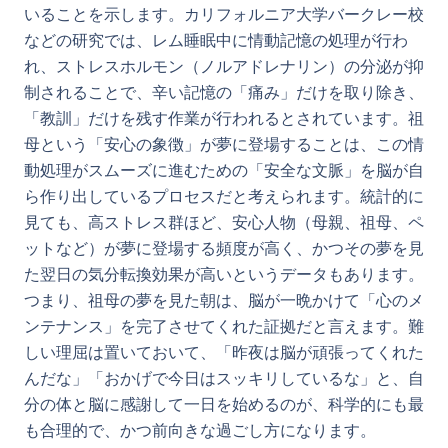
いることを示します。カリフォルニア大学バークレー校
などの研究では、レム睡眠中に情動記憶の処理が行わ
れ、ストレスホルモン（ノルアドレナリン）の分泌が抑
制されることで、辛い記憶の「痛み」だけを取り除き、
「教訓」だけを残す作業が行われるとされています。祖
母という「安心の象徴」が夢に登場することは、この情
動処理がスムーズに進むための「安全な文脈」を脳が自
ら作り出しているプロセスだと考えられます。統計的に
見ても、高ストレス群ほど、安心人物（母親、祖母、ペ
ットなど）が夢に登場する頻度が高く、かつその夢を見
た翌日の気分転換効果が高いというデータもあります。
つまり、祖母の夢を見た朝は、脳が一晩かけて「心のメ
ンテナンス」を完了させてくれた証拠だと言えます。難
しい理屈は置いておいて、「昨夜は脳が頑張ってくれた
んだな」「おかげで今日はスッキリしているな」と、自
分の体と脳に感謝して一日を始めるのが、科学的にも最
も合理的で、かつ前向きな過ごし方になります。