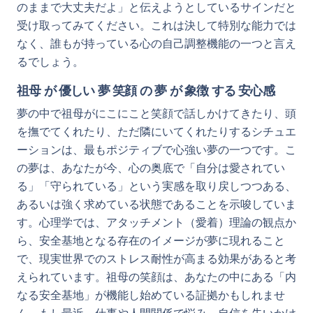
のままで大丈夫だよ」と伝えようとしているサインだと
受け取ってみてください。これは決して特別な能力では
なく、誰もが持っている心の自己調整機能の一つと言え
るでしょう。
祖母 が 優しい 夢 笑顔 の 夢 が 象徴 する 安心感
夢の中で祖母がにこにこと笑顔で話しかけてきたり、頭
を撫でてくれたり、ただ隣にいてくれたりするシチュエ
ーションは、最もポジティブで心強い夢の一つです。こ
の夢は、あなたが今、心の奥底で「自分は愛されてい
る」「守られている」という実感を取り戻しつつある、
あるいは強く求めている状態であることを示唆していま
す。心理学では、アタッチメント（愛着）理論の観点か
ら、安全基地となる存在のイメージが夢に現れること
で、現実世界でのストレス耐性が高まる効果があると考
えられています。祖母の笑顔は、あなたの中にある「内
なる安全基地」が機能し始めている証拠かもしれませ