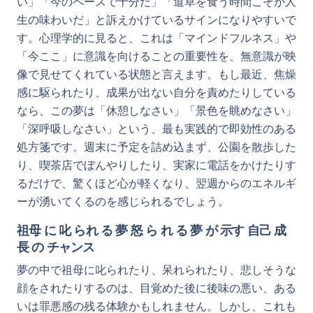
い」「今のペースで十分だ」「道草を食う時間こそが人
生の味わいだ」と訴えかけているサインになりやすいで
す。心理学的に見ると、これは「マインドフルネス」や
「今ここ」に意識を向けることの重要性を、無意識が映
像で見せてくれている状態と言えます。もし最近、焦燥
感に駆られたり、成果が出ない自分を責めたりしている
なら、この夢は「休憩しなさい」「景色を眺めなさい」
「深呼吸しなさい」という、最も実践的で即効性のある
処方箋です。週末に予定を詰め込まず、公園を散歩した
り、喫茶店でぼんやりしたり、実家に電話をかけたりす
るだけで、驚くほど心が軽くなり、翌週からのエネルギ
ーが湧いてくるのを感じられるでしょう。
祖母 に 叱 られ る 夢 怒 ら れ る 夢 が 示す 自己 成
長 の チャンス
夢の中で祖母に叱られたり、呆れられたり、悲しそうな
顔をされたりするのは、目覚めた後に後味の悪い、ある
いは罪悪感の残る体験かもしれません。しかし、これも