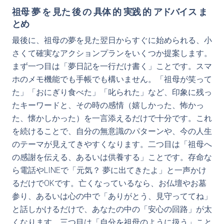
祖母 夢 を 見た 後 の 具体 的 実践 的 アドバイス ま
とめ
最後に、祖母の夢を見た翌日からすぐに始められる、小
さくて確実なアクションプランをいくつか提案します。
まず一つ目は「夢日記を一行だけ書く」ことです。スマ
ホのメモ機能でも手帳でも構いません。「祖母が笑って
た」「おにぎり食べた」「叱られた」など、印象に残っ
たキーワードと、その時の感情（嬉しかった、怖かっ
た、懐かしかった）を一言添えるだけで十分です。これ
を続けることで、自分の無意識のパターンや、今の人生
のテーマが見えてきやすくなります。二つ目は「祖母へ
の感謝を伝える、あるいは供養する」ことです。存命な
ら電話やLINEで「元気？ 夢に出てきたよ」と一声かけ
るだけでOKです。亡くなっているなら、お仏壇やお墓
参り、あるいは心の中で「ありがとう、見守っててね」
と話しかけるだけで、あなたの中の「安心の回路」が太
くなります。三つ目は「自分を祖母のように扱う」こと