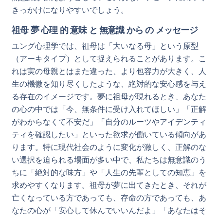
きっかけになりやすいでしょう。
祖母 夢 心理 的 意味 と 無意識 から の メッセージ
ユング心理学では、祖母は「大いなる母」という原型
（アーキタイプ）として捉えられることがあります。こ
れは実の母親とはまた違った、より包容力が大きく、人
生の機微を知り尽くしたような、絶対的な安心感を与え
る存在のイメージです。夢に祖母が現れるとき、あなた
の心の中では「今、無条件に受け入れてほしい」「正解
がわからなくて不安だ」「自分のルーツやアイデンティ
ティを確認したい」といった欲求が働いている傾向があ
ります。特に現代社会のように変化が激しく、正解のな
い選択を迫られる場面が多い中で、私たちは無意識のう
ちに「絶対的な味方」や「人生の先輩としての知恵」を
求めやすくなります。祖母が夢に出てきたとき、それが
亡くなっている方であっても、存命の方であっても、あ
なたの心が「安心して休んでいいんだよ」「あなたはそ