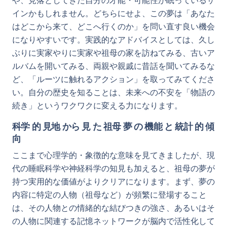
や、見落としてきた自分の才能・可能性が眠っているサ
インかもしれません。どちらにせよ、この夢は「あなた
はどこから来て、どこへ行くのか」を問い直す良い機会
になりやすいです。実践的なアドバイスとしては、久し
ぶりに実家やりに実家や祖母の家を訪ねてみる、古いア
ルバムを開いてみる、両親や親戚に昔話を聞いてみるな
ど、「ルーツに触れるアクション」を取ってみてくださ
い。自分の歴史を知ることは、未来への不安を「物語の
続き」というワクワクに変える力になります。
科学 的 見地 から 見 た 祖母 夢 の 機能 と 統計 的 傾
向
ここまで心理学的・象徴的な意味を見てきましたが、現
代の睡眠科学や神経科学の知見も加えると、祖母の夢が
持つ実用的な価値がよりクリアになります。まず、夢の
内容に特定の人物（祖母など）が頻繁に登場すること
は、その人物との情緒的な結びつきの強さ、あるいはそ
の人物に関連する記憶ネットワークが脳内で活性化して