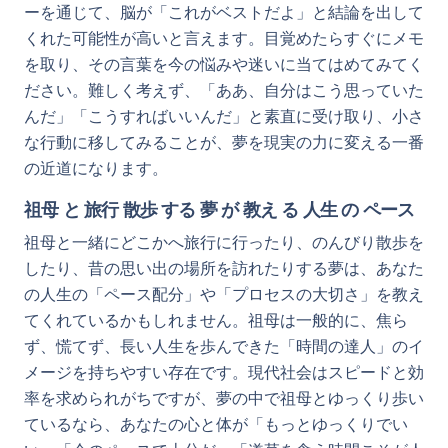
ーを通じて、脳が「これがベストだよ」と結論を出して
くれた可能性が高いと言えます。目覚めたらすぐにメモ
を取り、その言葉を今の悩みや迷いに当てはめてみてく
ださい。難しく考えず、「ああ、自分はこう思っていた
んだ」「こうすればいいんだ」と素直に受け取り、小さ
な行動に移してみることが、夢を現実の力に変える一番
の近道になります。
祖母 と 旅行 散歩 する 夢 が 教え る 人生 の ペース
祖母と一緒にどこかへ旅行に行ったり、のんびり散歩を
したり、昔の思い出の場所を訪れたりする夢は、あなた
の人生の「ペース配分」や「プロセスの大切さ」を教え
てくれているかもしれません。祖母は一般的に、焦ら
ず、慌てず、長い人生を歩んできた「時間の達人」のイ
メージを持ちやすい存在です。現代社会はスピードと効
率を求められがちですが、夢の中で祖母とゆっくり歩い
ているなら、あなたの心と体が「もっとゆっくりでい