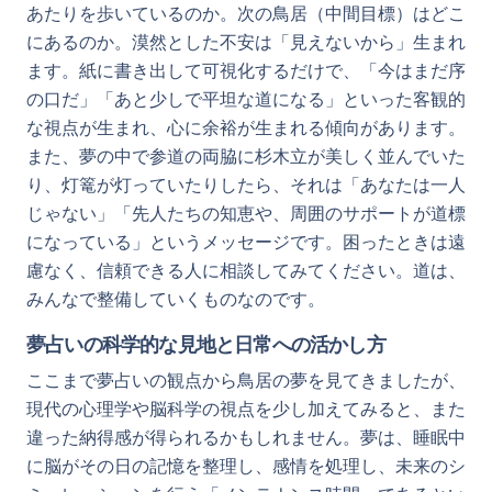
あたりを歩いているのか。次の鳥居（中間目標）はどこ
にあるのか。漠然とした不安は「見えないから」生まれ
ます。紙に書き出して可視化するだけで、「今はまだ序
の口だ」「あと少しで平坦な道になる」といった客観的
な視点が生まれ、心に余裕が生まれる傾向があります。
また、夢の中で参道の両脇に杉木立が美しく並んでいた
り、灯篭が灯っていたりしたら、それは「あなたは一人
じゃない」「先人たちの知恵や、周囲のサポートが道標
になっている」というメッセージです。困ったときは遠
慮なく、信頼できる人に相談してみてください。道は、
みんなで整備していくものなのです。
夢占いの科学的な見地と日常への活かし方
ここまで夢占いの観点から鳥居の夢を見てきましたが、
現代の心理学や脳科学の視点を少し加えてみると、また
違った納得感が得られるかもしれません。夢は、睡眠中
に脳がその日の記憶を整理し、感情を処理し、未来のシ