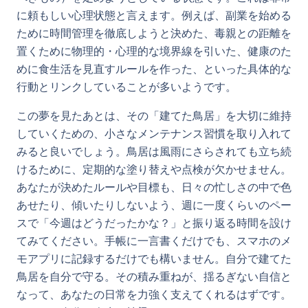
に頼もしい心理状態と言えます。例えば、副業を始める
ために時間管理を徹底しようと決めた、毒親との距離を
置くために物理的・心理的な境界線を引いた、健康のた
めに食生活を見直すルールを作った、といった具体的な
行動とリンクしていることが多いようです。
この夢を見たあとは、その「建てた鳥居」を大切に維持
していくための、小さなメンテナンス習慣を取り入れて
みると良いでしょう。鳥居は風雨にさらされても立ち続
けるために、定期的な塗り替えや点検が欠かせません。
あなたが決めたルールや目標も、日々の忙しさの中で色
あせたり、傾いたりしないよう、週に一度くらいのペー
スで「今週はどうだったかな？」と振り返る時間を設け
てみてください。手帳に一言書くだけでも、スマホのメ
モアプリに記録するだけでも構いません。自分で建てた
鳥居を自分で守る。その積み重ねが、揺るぎない自信と
なって、あなたの日常を力強く支えてくれるはずです。