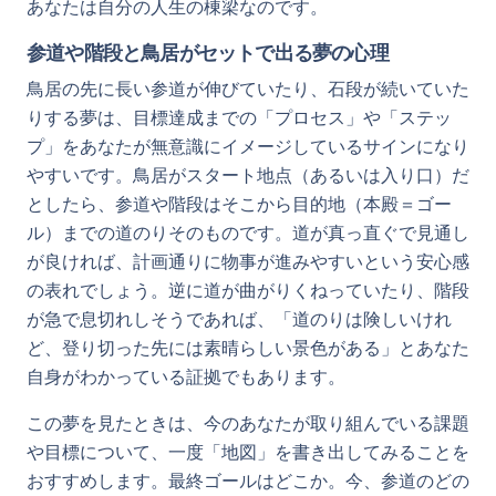
あなたは自分の人生の棟梁なのです。
参道や階段と鳥居がセットで出る夢の心理
鳥居の先に長い参道が伸びていたり、石段が続いていた
りする夢は、目標達成までの「プロセス」や「ステッ
プ」をあなたが無意識にイメージしているサインになり
やすいです。鳥居がスタート地点（あるいは入り口）だ
としたら、参道や階段はそこから目的地（本殿＝ゴー
ル）までの道のりそのものです。道が真っ直ぐで見通し
が良ければ、計画通りに物事が進みやすいという安心感
の表れでしょう。逆に道が曲がりくねっていたり、階段
が急で息切れしそうであれば、「道のりは険しいけれ
ど、登り切った先には素晴らしい景色がある」とあなた
自身がわかっている証拠でもあります。
この夢を見たときは、今のあなたが取り組んでいる課題
や目標について、一度「地図」を書き出してみることを
おすすめします。最終ゴールはどこか。今、参道のどの