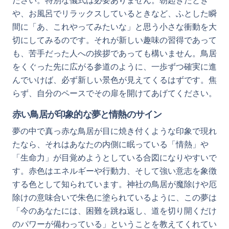
ださい。特別な儀式は必要ありません。朝起きたとき
や、お風呂でリラックスしているときなど、ふとした瞬
間に「あ、これやってみたいな」と思う小さな衝動を大
切にしてみるのです。それが新しい趣味の習得であって
も、苦手だった人への挨拶であっても構いません。鳥居
をくぐった先に広がる参道のように、一歩ずつ確実に進
んでいけば、必ず新しい景色が見えてくるはずです。焦
らず、自分のペースでその扉を開けてあげてください。
赤い鳥居が印象的な夢と情熱のサイン
夢の中で真っ赤な鳥居が目に焼き付くような印象で現れ
たなら、それはあなたの内側に眠っている「情熱」や
「生命力」が目覚めようとしている合図になりやすいで
す。赤色はエネルギーや行動力、そして強い意志を象徴
する色として知られています。神社の鳥居が魔除けや厄
除けの意味合いで朱色に塗られているように、この夢は
「今のあなたには、困難を跳ね返し、道を切り開くだけ
のパワーが備わっている」ということを教えてくれてい