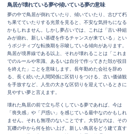
鳥居が壊れている夢や傾いている夢の意味
夢の中で鳥居が倒れていたり、傾いていたり、古びて朽
ち果てていたりする光景を見ると、不安な気持ちになる
かもしれません。しかし夢占いでは、これは「古い枠組
みが崩れ、新しい基礎を作るチャンスが来ている」とい
うポジティブな転換期を示唆している傾向があります。
鳥居が境界線である以上、それが壊れることは「これま
でのルールや常識、あるいは自分で作ってきた殻が役目
を終えた」ことを意味します。長年勤めた会社を辞め
る、長く続いた人間関係に区切りをつける、古い価値観
を手放すなど、人生の大きな区切りを迎えているときに
見やすい夢と言えます。
壊れた鳥居の前で立ち尽くしている夢であれば、今は
「喪失感」や「戸惑い」を感じている最中なのかもしれ
ません。それも無理のないことです。大切なのは、その
瓦礫の中から何を拾い上げ、新しい鳥居をどう建て直す