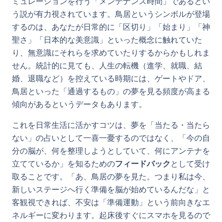
ミュレーションを行う「メンテナンス時間」であるとい
う説が有力視されています。鳥居というシンボルが登場
するのは、あなたが日常的に「区切り」「始まり」「神
聖さ」「日本的な美意識」といった概念に触れていた
り、無意識にそれらを求めていたりするからかもしれま
せん。統計的に見ても、人生の転機（進学、就職、結
婚、退職など）を控えている時期には、ゲートやドア、
鳥居といった「通過するもの」の夢を見る頻度が高まる
傾向があるというデータもあります。
これを日常生活に活かすコツは、夢を「当たる・当たら
ない」の占いとして一喜一憂するのではなく、「今の自
分の脳が、何を整理しようとしていて、何にアンテナを
立てているか」を知るための
フィードバック
として受け
取ることです。「あ、鳥居の夢を見た。つまり私は今、
新しいステージへ行く準備を脳が始めているんだな」と
客観視できれば、不安は「準備運動」という前向きなエ
ネルギーに変わります。起床後すぐにスマホを見るので