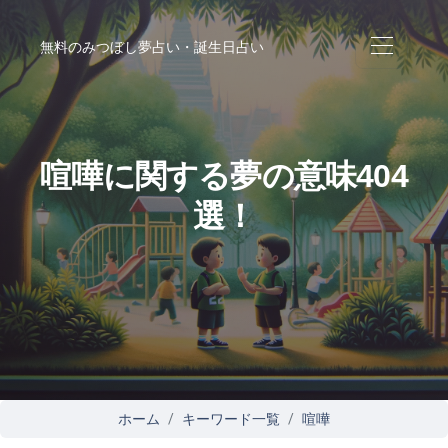
無料のみつぼし夢占い・誕生日占い
喧嘩に関する夢の意味404
選！
ホーム
キーワード一覧
喧嘩