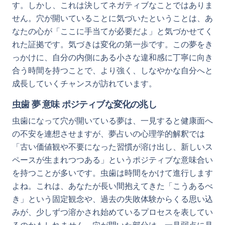
す。しかし、これは決してネガティブなことではありま
せん。穴が開いていることに気づいたということは、あ
なたの心が「ここに手当てが必要だよ」と気づかせてく
れた証拠です。気づきは変化の第一歩です。この夢をき
っかけに、自分の内側にある小さな違和感に丁寧に向き
合う時間を持つことで、より強く、しなやかな自分へと
成長していくチャンスが訪れています。
虫歯 夢 意味 ポジティブな変化の兆し
虫歯になって穴が開いている夢は、一見すると健康面へ
の不安を連想させますが、夢占いの心理学的解釈では
「古い価値観や不要になった習慣が溶け出し、新しいス
ペースが生まれつつある」というポジティブな意味合い
を持つことが多いです。虫歯は時間をかけて進行します
よね。これは、あなたが長い間抱えてきた「こうあるべ
き」という固定観念や、過去の失敗体験からくる思い込
みが、少しずつ溶かされ始めているプロセスを表してい