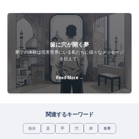
歯に穴が開く夢
夢での体験は現実世界にいる私たちに様々なメッセージ
を伝えて…
Read More →
関連するキーワード
自分
足
手
穴
本
食事