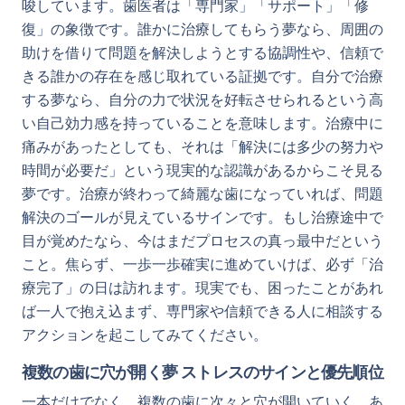
唆しています。歯医者は「専門家」「サポート」「修
復」の象徴です。誰かに治療してもらう夢なら、周囲の
助けを借りて問題を解決しようとする協調性や、信頼で
きる誰かの存在を感じ取れている証拠です。自分で治療
する夢なら、自分の力で状況を好転させられるという高
い自己効力感を持っていることを意味します。治療中に
痛みがあったとしても、それは「解決には多少の努力や
時間が必要だ」という現実的な認識があるからこそ見る
夢です。治療が終わって綺麗な歯になっていれば、問題
解決のゴールが見えているサインです。もし治療途中で
目が覚めたなら、今はまだプロセスの真っ最中だという
こと。焦らず、一歩一歩確実に進めていけば、必ず「治
療完了」の日は訪れます。現実でも、困ったことがあれ
ば一人で抱え込まず、専門家や信頼できる人に相談する
アクションを起こしてみてください。
複数の歯に穴が開く夢 ストレスのサインと優先順位
一本だけでなく、複数の歯に次々と穴が開いていく、あ