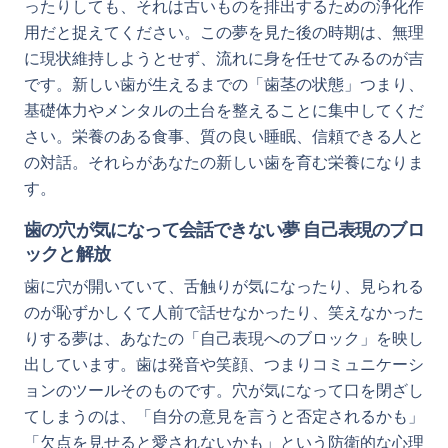
ったりしても、それは古いものを排出するための浄化作
用だと捉えてください。この夢を見た後の時期は、無理
に現状維持しようとせず、流れに身を任せてみるのが吉
です。新しい歯が生えるまでの「歯茎の状態」つまり、
基礎体力やメンタルの土台を整えることに集中してくだ
さい。栄養のある食事、質の良い睡眠、信頼できる人と
の対話。それらがあなたの新しい歯を育む栄養になりま
す。
歯の穴が気になって会話できない夢 自己表現のブロ
ックと解放
歯に穴が開いていて、舌触りが気になったり、見られる
のが恥ずかしくて人前で話せなかったり、笑えなかった
りする夢は、あなたの「自己表現へのブロック」を映し
出しています。歯は発音や笑顔、つまりコミュニケーシ
ョンのツールそのものです。穴が気になって口を閉ざし
てしまうのは、「自分の意見を言うと否定されるかも」
「欠点を見せると愛されないかも」という防衛的な心理