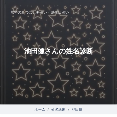
無料のみつぼし夢占い・誕生日占い
池田健さんの姓名診断
ホーム
姓名診断
池田健