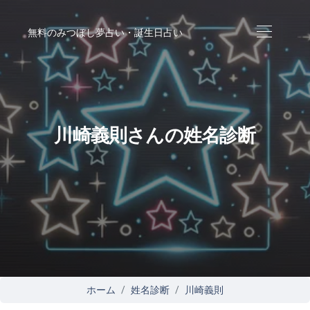
無料のみつぼし夢占い・誕生日占い
川崎義則さんの姓名診断
ホーム
姓名診断
川崎義則