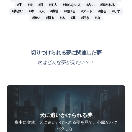
#手
#夫
#目
#友人
#知らない人
#占い
#追われる
#夢占い
#本
#人
#職場
#助ける
#デート
#寝る
#りす
#怖い
#切る
#木
#薬
#好き
#山
切りつけられる夢に関連した夢
次はどんな夢が見たい？？
犬に追いかけられる夢
夜中に突然、犬に追いかけられる夢を見て、心臓がバク
バクしな…