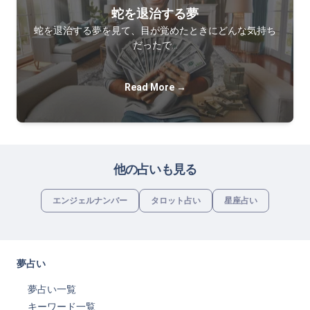
蛇を退治する夢
蛇を退治する夢を見て、目が覚めたときにどんな気持ち
だったで…
Read More →
他の占いも見る
エンジェルナンバー
タロット占い
星座占い
夢占い
夢占い一覧
キーワード一覧