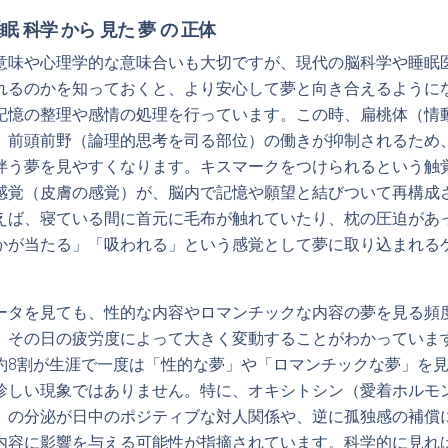
睡眠 科学 から 見た 夢 の 正体
意味や心理学的な意味合いも大切ですが、現代の脳科学や睡眠
れるのかを知っておくと、より安心して夢と向き合えるように
記憶の整理や感情の処理を行っています。この時、扁桃体（情
、前頭前野（論理的思考を司る部位）の働きが抑制されるため
伴う夢を見やすくなります。キスマークをつけられるという触
感覚（皮膚の感覚）が、脳内で記憶や願望と結びついて再構成
えば、寝ている間に首元に毛布が触れていたり、枕の圧迫があ
かが当たる」「吸われる」という感覚として夢に取り込まれる
ータを見ても、性的な内容やロマンチックな内容の夢を見る頻
、その日の疲労度によって大きく変動することがわかっていま
約8割が生涯で一度は「性的な夢」や「ロマンチックな夢」を
珍しい現象ではありません。特に、オキシトシン（愛着ホルモ
）の分泌が日中のポジティブな対人関係や、逆に孤独感の補償
内容に影響を与える可能性が指摘されています。科学的に見れ