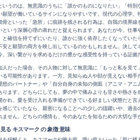
というのは、無意識のうちに「誰かのものになりたい」「特別
い願望が働いているサインになりやすいです。現代の心理学、
鎖骨といった「急所」に痕跡を残される行為は、自我の境界線
いという深層心理の表れだと捉えられます。あなたが今、仕事
」と確信を持てずにいたり、誰かに強く依存したくなっていた
不安と願望の両方を映し出しているのかもしれません。決して
今、深い繋がりを求めるだけの豊かな感受性を持っている証拠
知人だった場合、その人物に対して無意識に「もっと私を見て
いる可能性があります。一方、見知らぬ人や顔が見えない相手
理想のパートナー」や「自分自身の未知の側面（アニマ・アニ
あります。どちらにしても、夢の中で痛みよりも甘さや熱さを
開かれ、愛を受け入れる準備ができている好ましい状態だと言
を感じていたなら、親密になることへの少しの躊躇いや、過去
れません。どちらの感情も、今のあなたを知るための大切な手
 見る キスマーク の 象徴 意味
史を紐解くと、キスマークや噛み痕、吸い痕といった「肌に残