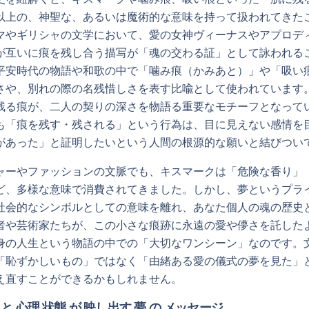
以上の、神聖な、あるいは魔術的な意味を持って扱われてきた
マやギリシャの文学において、愛の女神ヴィーナスやアプロデ
が互いに痕を残し合う描写が「魂の交わる証」として詠われる
平安時代の物語や和歌の中で「噛み痕（かみあと）」や「吸い
さや、別れの際の名残惜しさを表す比喩として使われています
残る痕が、二人の契りの深さを物語る重要なモチーフとなって
も「痕を残す・残される」という行為は、目に見えない感情を
があった」と証明したいという人間の根源的な願いと結びつい
ャーやファッションの文脈でも、キスマークは「危険な香り」
ど、多様な意味で消費されてきました。しかし、夢というプラ
社会的なシンボルとしての意味を離れ、あなた個人の魂の歴史
者や芸術家たちが、この小さな痕跡に永遠の愛や儚さを託した
身の人生という物語の中での「大切なワンシーン」なのです。
「恥ずかしいもの」ではなく「由緒ある愛の儀式の夢を見た」
え直すことができるかもしれません。
 と 心理 状態 が 映し出す 夢 の メッセージ