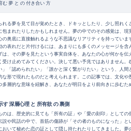
育む 夢 と の 付き合い 方
られる夢を見て目が覚めたとき、ドキッとしたり、少し照れく
に包まれたりしたかもしれません。夢の中でのその感覚は、現
心の奥底に直接触れるような不思議なリアリティを持っていま
動の表れだと片付けるには、あまりにも多くのメッセージを含
ずは、その夢を見たという事実自体を、あなたの心が何かを伝
く受け止めてみてください。決して悪い予兆ではありません。
い」「認められたい」「誰かと深く繋がりたい」という、人間
的な形で現れたものだと考えられます。この記事では、文化や
つ多層的な意味を紐解き、あなたが明日をより前向きに歩むた
示す 深層心理 と 所有欲 の 裏側
ものは、歴史的に見ても「所有の証」や「愛の刻印」としての
伝説や民話の中で、首筋の傷跡が「その者のものになった」と
において秘めた恋の証として隠し持たれたりしてきました。夢