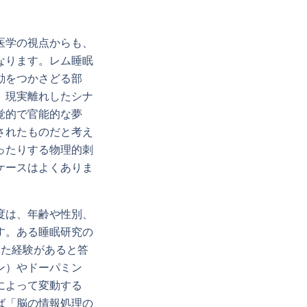
医学の視点からも、
なります。レム睡眠
動をつかさどる部
、現実離れしたシナ
覚的で官能的な夢
されたものだと考え
ったりする物理的刺
ケースはよくありま
度は、年齢や性別、
す。ある睡眠研究の
見た経験があると答
ン）やドーパミン
によって変動する
ば「脳の情報処理の