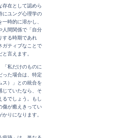
な存在として認めら
特にユング心理学の
を一時的に溶かし、
や人間関係で「自分
りする時期であれ
ネガティブなことで
だと言えます。
」「私だけのものに
だった場合は、特定
ムス）」との統合を
感じていたなら、そ
えるでしょう。もし
の傷が癒えきってい
がかりになります。
る痕跡」は、単なる