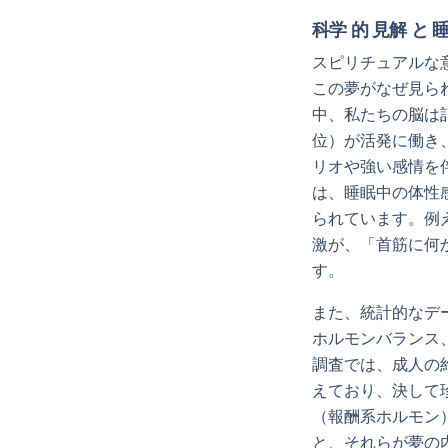
科学 的 見解 と 
スピリチュアルな
この夢がなぜ見ら
中、私たちの脳は
位）が活発に働き
リオや強い感情を
は、睡眠中の体性
られています。例
激が、「首筋に何
す。
また、統計的なデ
ホルモンバランス
調査では、成人の
えており、決して
（報酬系ホルモン
と、それらが夢の