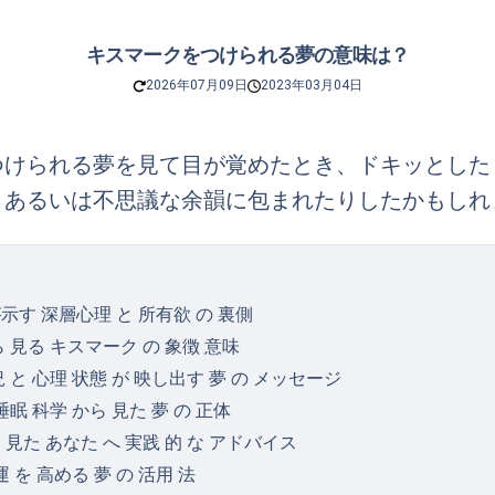
キスマークをつけられる夢の意味は？
2026年07月09日
2023年03月04日
つけられる夢を見て目が覚めたとき、ドキッとした
、あるいは不思議な余韻に包まれたりしたかもしれ
示す 深層心理 と 所有欲 の 裏側
ら 見る キスマーク の 象徴 意味
況 と 心理 状態 が 映し出す 夢 の メッセージ
睡眠 科学 から 見た 夢 の 正体
 見た あなた へ 実践 的 な アドバイス
運 を 高める 夢 の 活用 法