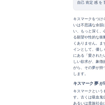
自己 肯定 感 を 
キスマークをつけ
いは不思議な余韻
い、もっと深く、
る願望や性的な衝
くありません。ま
インとして、優し
にある「愛された
しい欲求が、象徴
がら、その夢が持
します。
キスマーク 夢 が
キスマークという
す。古くは吸血鬼
あるいは貴族社会