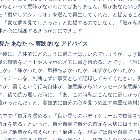
からといって意味がないわけではありません。脳があなたの心
た「癒やしのシナリオ」を選んで再生してくれた、と捉えるこ
、「変な夢を見てしまった」と動揺するのではなく、「脳が私
体と心に感謝するきっかけにできます。
見た あなた へ 実践 的 な アドバイス
た後に、具体的にどのように過ごせばよいのでしょうか。まず
後の感情をノートやスマホのメモに書き留めることです。「誰
たか」「痛かったか、気持ちよかったか、恥ずかしかったか」
ディテールを、判断せずに事実として記録してみてください。
すが、書くという行為自体が、無意識からのメッセージを意識
す。後で読み返した時に、「あ、この時私はこんなに寂しかっ
強かったんだ」と、客観的に自分の心を見つめ直す貴重な資料
の中で「首元を温める」「良い香りのボディクリームで首筋を
首元を飾る」といった、自分自身で自分の首元を大切に扱うセ
の中で他者から与えられた「痕跡」を、現実では自分自身で「