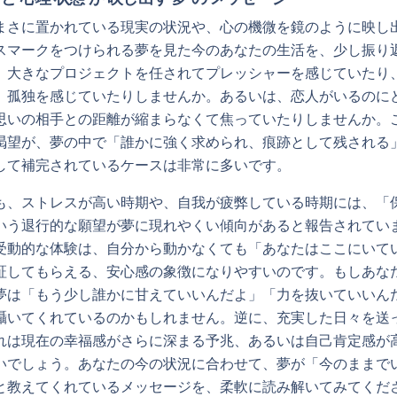
まさに置かれている現実の状況や、心の機微を鏡のように映し
スマークをつけられる夢を見た今のあなたの生活を、少し振り
、大きなプロジェクトを任されてプレッシャーを感じていたり
、孤独を感じていたりしませんか。あるいは、恋人がいるのに
思いの相手との距離が縮まらなくて焦っていたりしませんか。
渇望が、夢の中で「誰かに強く求められ、痕跡として残される
して補完されているケースは非常に多いです。
も、ストレスが高い時期や、自我が疲弊している時期には、「
いう退行的な願望が夢に現れやくい傾向があると報告されてい
受動的な体験は、自分から動かなくても「あなたはここにいて
証してもらえる、安心感の象徴になりやすいのです。もしあな
夢は「もう少し誰かに甘えていいんだよ」「力を抜いていいん
囁いてくれているのかもしれません。逆に、充実した日々を送
れは現在の幸福感がさらに深まる予兆、あるいは自己肯定感が
いでしょう。あなたの今の状況に合わせて、夢が「今のままで
と教えてくれているメッセージを、柔軟に読み解いてみてくだ