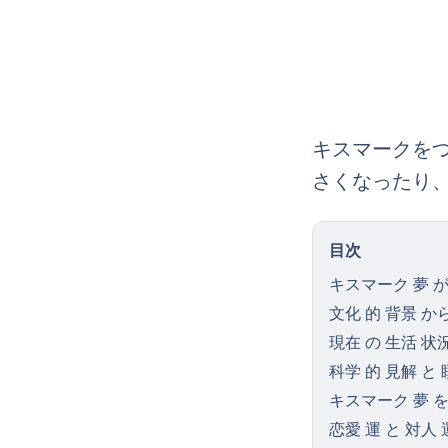
キスマークを
さくなったり
目次
キスマーク 夢 が
文化 的 背景 か
現在 の 生活 状
科学 的 見解 と 
キスマーク 夢 を
恋愛 運 と 対人 