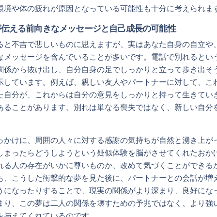
環境や体の疲れが原因となっている可能性も十分に考えられま
が伝える前向きなメッセージと自己成長の可能性
ると不吉で悲しいものに思えますが、実はあなた自身の自立や
なメッセージを含んでいることが多いです。電話で別れるとい
関係から抜け出し、自分自身の足でしっかりと立って歩き出そ
示しています。例えば、親しい友人やパートナーに対して、こ
た自分が、これからは自分の意見をしっかりと持って生きてい
あることがあります。別れは単なる喪失ではなく、新しい自分
。
っかけに、周囲の人々に対する感謝の気持ちが自然と湧き上が
しまったらどうしようという疑似体験を脳がさせてくれたおか
れる人の存在がいかに尊いものか、改めて気づくことができる
も、こうした衝撃的な夢を見た後に、パートナーとの会話が増
うになったりすることで、現実の関係がより深まり、良好にな
まり、この夢は二人の関係を壊すための予兆ではなく、より強
を与えてくれているのです。