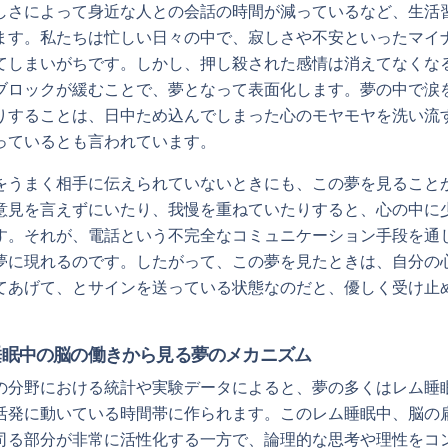
しさによって身近な人との会話の時間が減っているなど、生活
ます。私たちは忙しい日々の中で、寂しさや不安といったマイ
てしまいがちです。しかし、押し殺された感情は消えてなくな
ブロックが緩むことで、夢となって表面化します。夢の中で涙
りすることは、日中ため込んでしまった心のモヤモヤを洗い流
っているとも言われています。
をうまく相手に伝えられていないときにも、この夢を見ること
意見を言えずにいたり、我慢を重ねていたりすると、心の中に
す。それが、電話という不完全なコミュニケーション手段を通
夢に現れるのです。したがって、この夢を見たときは、自分の
てあげて、とサインを送っている状態なのだと、優しく受け止
睡眠中の脳の働きから見る夢のメカニズム
の分野における統計や実験データによると、夢の多くはレム睡
活発に動いている時間帯に作られます。このレム睡眠中、脳の
司る部分が非常に活性化する一方で、論理的な思考や理性をコ