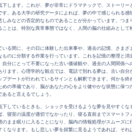
低下します。これが、夢が非常にドラマチックで、ストーリー
です。ある大学の研究データによれば、夢の中で感じられる感
悲しみなどの否定的なものであることが分かっています。つま
ることは、特別な異常事態ではなく、人間の脳の仕組みとして
ている間に、その日に体験した出来事や、過去の記憶、さまざ
なものに分類する作業を行っています。これを記憶の整理と消
、自分にとって不要になった古い価値観や、過去の人間関係へ
あります。心理学的な観点では、電話で別れる夢は、古い自分
ップデートが行われているサインとも解釈できます。何かを終
ための準備であり、脳があなたの心をより健やかな状態に保つ
であると言えるでしょう。
低下しているときも、ショックを受けるような夢を見やすくな
ば、寝室の温度が適切でなかったり、寝る直前までスマートフ
態のまま眠りに入ることになり、脳内の情報処理がスムーズに
すくなります。もし悲しい夢を頻繁に見るようであれば、それ