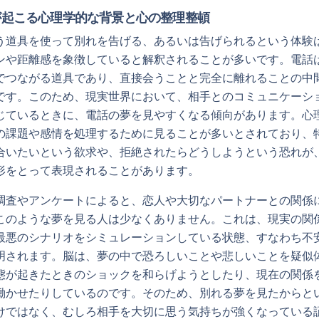
が起こる心理学的な背景と心の整理整頓
う道具を使って別れを告げる、あるいは告げられるという体験
ンや距離感を象徴していると解釈されることが多いです。電話
でつながる道具であり、直接会うことと完全に離れることの中
です。このため、現実世界において、相手とのコミュニケーシ
じているときに、電話の夢を見やすくなる傾向があります。心
の課題や感情を処理するために見ることが多いとされており、
合いたいという欲求や、拒絶されたらどうしようという恐れが
形をとって表現されることがあります。
調査やアンケートによると、恋人や大切なパートナーとの関係
このような夢を見る人は少なくありません。これは、現実の関
最悪のシナリオをシミュレーションしている状態、すなわち不
明されます。脳は、夢の中で恐ろしいことや悲しいことを疑似
態が起きたときのショックを和らげようとしたり、現在の関係
働かせたりしているのです。そのため、別れる夢を見たからと
けではなく、むしろ相手を大切に思う気持ちが強くなっている