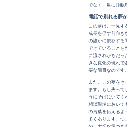
でなく、単に睡眠
電話で別れる夢
この夢は、一見す
成長を促す前向き
の誰かに依存する
できていることを
に流されがちだっ
きな変化の現れで
要な節目なのです
また、この夢をき
ます。もし失って
うにそばにいてく
相談現場において
の言葉を伝えるよ
多くあります。つ
の、大切な気づき