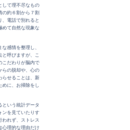
として理不尽なもの
情の約６割から７割
り、電話で別れると
極めて自然な現象な
まな感情を整理し、
去と呼びますが、こ
のこだわりが脳内で
からの脱却や、心の
わらせることは、新
ために、お掃除をし
るという統計データ
ォンを見ていたりす
行われず、ストレス
は心理的な理由だけ