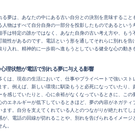
れる夢は、あなたの中にある古い自分との決別を意味すること
る人物はすべて自分自身の一部分を投影したものであるという
相手は特定の誰かではなく、あなた自身の古い考え方や、もう
可能性があるのです。電話という形を通してそれらに別れを告
取り入れ、精神的に一歩前へ進もうとしている健全な心の動き
や心理状態が電話で別れる夢に与える影響
多くは、現在の生活において、仕事やプライベートで強いスト
ます。例えば、新しい環境に馴染もうと必死になっていたり、
ーを感じていたりと、心に余裕がなくなっているときに、この
心のエネルギーが低下しているときほど、夢の内容がネガティ
います。自分を支えてくれている人とのつながりが絶たれてし
感が、電話の回線が切れることや、別れを告げられるイメージ
せん。