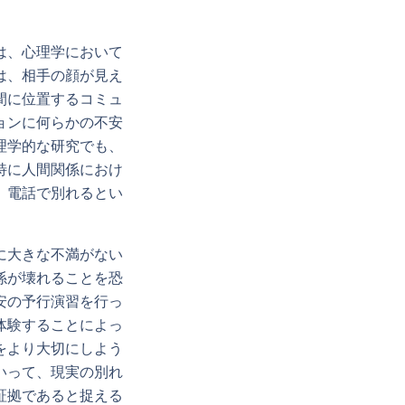
は、心理学において
は、相手の顔が見え
間に位置するコミュ
ョンに何らかの不安
理学的な研究でも、
特に人間関係におけ
、電話で別れるとい
に大きな不満がない
係が壊れることを恐
安の予行演習を行っ
体験することによっ
をより大切にしよう
いって、現実の別れ
証拠であると捉える