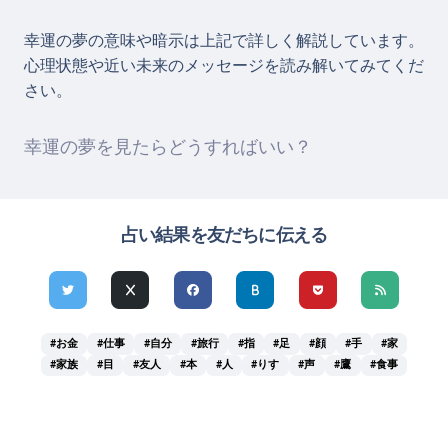
幸運の夢の意味や暗示は上記で詳しく解説しています。
心理状態や近い未来のメッセージを読み解いてみてくだ
さい。
幸運の夢を見たらどうすればいい？
占い結果を友だちに伝える
#お金
#仕事
#自分
#旅行
#指
#足
#顔
#手
#家
#家族
#目
#友人
#本
#人
#りす
#声
#鷹
#食事