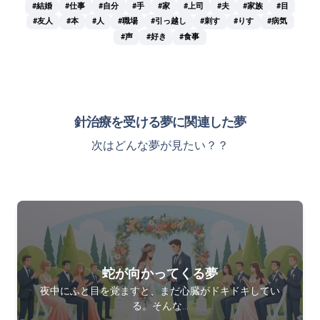
#結婚
#仕事
#自分
#手
#家
#上司
#夫
#家族
#目
#友人
#本
#人
#職場
#引っ越し
#刺す
#りす
#病気
#声
#好き
#食事
針治療を受ける夢に関連した夢
次はどんな夢が見たい？？
蛇が向かってくる夢
夜中にふと目を覚ますと、まだ心臓がドキドキしてい
る。そんな…