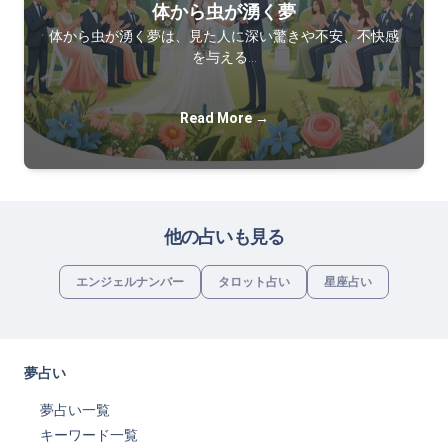
体から虫が湧く夢
体から虫が湧く夢は、見た人に深い驚きや不安、不快感
を与える…
Read More →
他の占いも見る
エンジェルナンバー
タロット占い
星座占い
夢占い
夢占い一覧
キーワード一覧