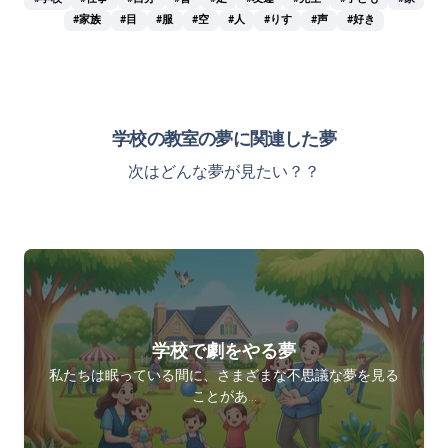
#家族
#目
#服
#空
#人
#りす
#声
#好き
学校の教室の夢に関連した夢
次はどんな夢が見たい？？
学校で劇をやる夢
私たちは眠っている間に、さまざまな不思議な夢を見る
ことがあ…