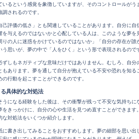
ているという感覚を象徴していますが、そのコントロールがう
強調されるのです。
自己評価の低さ」とも関連していることがあります。自分に自
響を与えるのではないかと心配している人は、このような夢を
周りの人に迷惑をかけているのではないか」「自分の存在が誰
いう思いが、夢の中で「人をひく」という形で表現されるので
必ずしもネガティブな意味だけではありません。むしろ、自分
ともあります。夢を通して自分が抱えている不安や恐れを知る
めの行動を起こすことができるのです。
きる具体的な対処法
そうになる経験をした後は、その衝撃が残って不安な気持ちに
夢をきっかけに、自分の心や生活を見つめ直すことができます
的な対処法をいくつか紹介します。
紙に書き出してみることをおすすめします。夢の細部を思い出
不安に感じているのかが明確になることがあります。例えば、