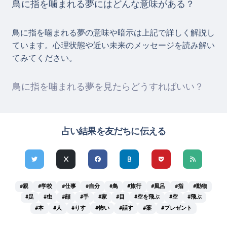
鳥に指を噛まれる夢にはどんな意味がある？
鳥に指を噛まれる夢の意味や暗示は上記で詳しく解説し
ています。心理状態や近い未来のメッセージを読み解い
てみてください。
鳥に指を噛まれる夢を見たらどうすればいい？
占い結果を友だちに伝える
#親
#学校
#仕事
#自分
#鳥
#旅行
#風呂
#指
#動物
#足
#虫
#顔
#手
#家
#目
#空を飛ぶ
#空
#飛ぶ
#本
#人
#りす
#怖い
#話す
#薬
#プレゼント