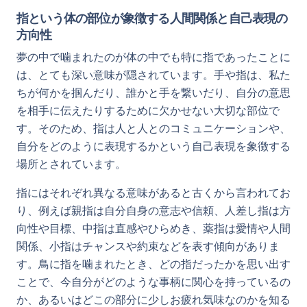
指という体の部位が象徴する人間関係と自己表現の
方向性
夢の中で噛まれたのが体の中でも特に指であったことに
は、とても深い意味が隠されています。手や指は、私た
ちが何かを掴んだり、誰かと手を繋いだり、自分の意思
を相手に伝えたりするために欠かせない大切な部位で
す。そのため、指は人と人とのコミュニケーションや、
自分をどのように表現するかという自己表現を象徴する
場所とされています。
指にはそれぞれ異なる意味があると古くから言われてお
り、例えば親指は自分自身の意志や信頼、人差し指は方
向性や目標、中指は直感やひらめき、薬指は愛情や人間
関係、小指はチャンスや約束などを表す傾向がありま
す。鳥に指を噛まれたとき、どの指だったかを思い出す
ことで、今自分がどのような事柄に関心を持っているの
か、あるいはどこの部分に少しお疲れ気味なのかを知る