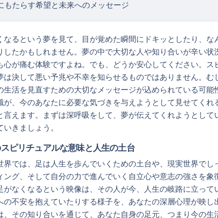
にもたらす希望と未来へのメッセージ
くなるという夢を見て、目が覚めた瞬間にドキッとしたり、な
りしたかもしれません。夢の中で大切な人や知り合いが辛い状
も心が痛む体験ですよね。でも、どうか安心してください。ス
夢は決して悪い予兆や不幸を知らせるものではありません。む
の生活を見直すための大切なメッセージが込められている可能
識が、今のあなたに必要な気づきを与えようとして見せてくれ
と言えます。まずは深呼吸をして、夢が伝えてくれようとして
ていきましょう。
のスピリチュアルな意味と人生の土台
世界では、足は人生を歩んでいくための土台や、現実世界でし
ィング、そして自分の力で進んでいく自立心や意志の強さを象
足がなくなるという映像は、その人が今、人生の岐路に立って
への不安を抱えていたりする様子を、あなたの深層心理が映し
は、その知り合いを通じて、あなた自身の足元、つまり今の生