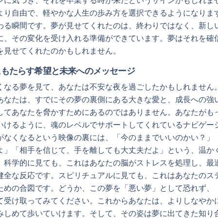
ンに気づき、それを卒業する時が来たというサインかもしれま
より自由で、軽やかな人生の歩み方を選択できるようになりま
わる瞬間です。夢が見せてくれたのは、終わりではなく、新し
に、その変化を受け入れる準備ができています。夢はそれを確
を見せてくれたのかもしれません。
にもたらす希望と未来へのメッセージ
くなる夢を見て、あなたは不安な夜を過ごしたかもしれません
あなたは、すでにその夢の裏側にある大きな愛と、成長への強
してあなたを脅かすためにあるのではありません。あなたがも
いけるように、魂のレベルでサポートしてくれているナビゲー
がなくなるという映像の裏には、「今のままでいいのかい？」
よ」「相手を信じて、手を離しても大丈夫だよ」という、温か
。科学的に見ても、これはあなたの脳がストレスを処理し、最
健全な反応です。スピリチュアルに見ても、これはあなたのス
ための合図です。どうか、この夢を「悪い夢」として恐れず、
て受け取ってみてください。これからあなたは、よりしなやか
みしめて歩いていけます。そして、その姿は夢に出てきた知り