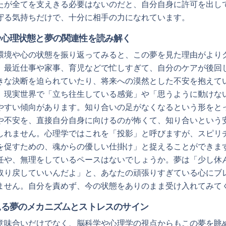
たが全てを支えきる必要はないのだと、自分自身に許可を出し
守る気持ちだけで、十分に相手の力になれています。
や心理状態と夢の関連性を読み解く
環境や心の状態を振り返ってみると、この夢を見た理由がより
、最近仕事や家事、育児などで忙しすぎて、自分のケアが後回
きな決断を迫られていたり、将来への漠然とした不安を抱えて
、現実世界で「立ち往生している感覚」や「思うように動けな
やすい傾向があります。知り合いの足がなくなるという形をと
や不安を、直接自分自身に向けるのが怖くて、知り合いという
しれません。心理学ではこれを「投影」と呼びますが、スピリ
を促すための、魂からの優しい仕掛け」と捉えることができま
任や、無理をしているペースはないでしょうか。夢は「少し休
取り戻していいんだよ」と、あなたの頑張りすぎている心にブ
ません。自分を責めず、今の状態をありのまま受け入れてみて
見る夢のメカニズムとストレスのサイン
意味合いだけでなく、脳科学や心理学の視点からもこの夢を眺