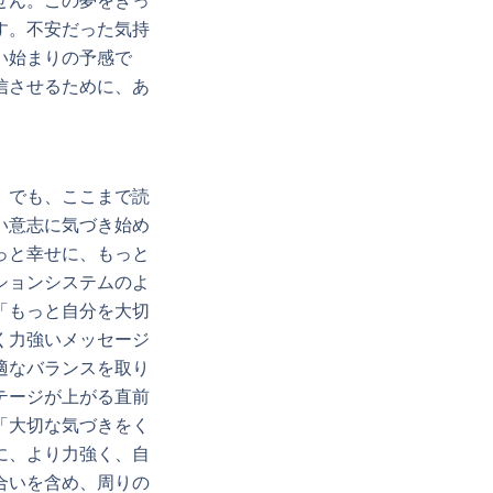
せん。この夢をきっ
す。不安だった気持
い始まりの予感で
信させるために、あ
。でも、ここまで読
い意志に気づき始め
っと幸せに、もっと
ションシステムのよ
「もっと自分を大切
く力強いメッセージ
適なバランスを取り
テージが上がる直前
「大切な気づきをく
に、より力強く、自
合いを含め、周りの