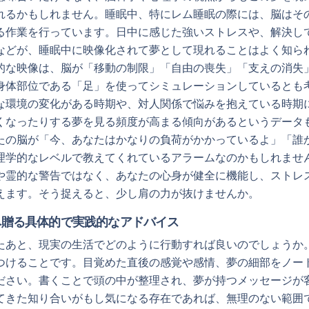
れるかもしれません。睡眠中、特にレム睡眠の際には、脳はそ
る作業を行っています。日中に感じた強いストレスや、解決し
などが、睡眠中に映像化されて夢として現れることはよく知ら
的な映像は、脳が「移動の制限」「自由の喪失」「支えの消失
身体部位である「足」を使ってシミュレーションしているとも
な環境の変化がある時期や、対人関係で悩みを抱えている時期
くなったりする夢を見る頻度が高まる傾向があるというデータ
たの脳が「今、あなたはかなりの負荷がかかっているよ」「誰
理学的なレベルで教えてくれているアラームなのかもしれませ
や霊的な警告ではなく、あなたの心身が健全に機能し、ストレ
えます。そう捉えると、少し肩の力が抜けませんか。
へ贈る具体的で実践的なアドバイス
たあと、現実の生活でどのように行動すれば良いのでしょうか
つけることです。目覚めた直後の感覚や感情、夢の細部をノー
ださい。書くことで頭の中が整理され、夢が持つメッセージが
てきた知り合いがもし気になる存在であれば、無理のない範囲