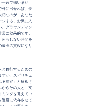
い一言で構いませ
で外に出せれば、夢
大切なのが、あなた
ージする、お気に入
い。グラウンディン
非常に効果的です。
、何もしない時間を
の最高の貢献になり
へと移行するための
ますが、スピリチュ
れる前兆」と解釈さ
れからその人と「支
イミングを迎えてい
を過度に依存させて