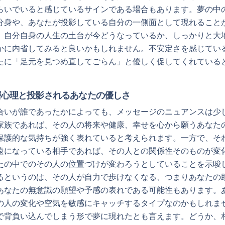
らいでいると感じているサインである場合もあります。夢の中
分身や、あなたが投影している自分の一側面として現れること
、自分自身の人生の土台が今どうなっているか、しっかりと大
かに内省してみると良いかもしれません。不安定さを感じてい
たに「足元を見つめ直してごらん」と優しく促してくれている
層心理と投影されるあなたの優しさ
合いが誰であったかによっても、メッセージのニュアンスは少
家族であれば、その人の将来や健康、幸せを心から願うあなた
保護的な気持ちが強く表れていると考えられます。一方で、そ
遠になっている相手であれば、その人との関係性そのものが変
たの中でのその人の位置づけが変わろうとしていることを示唆
るというのは、その人が自力で歩けなくなる、つまりあなたの
あなたの無意識の願望や予感の表れである可能性もあります。
の人の変化や空気を敏感にキャッチするタイプなのかもしれま
で背負い込んでしまう形で夢に現れたとも言えます。どうか、