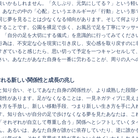
良いかもしれません。「久しぶり、元気にしてる？」という軽
、あなたの中の「心配」というエネルギーが「行動」という形
同じ夢を見ることは少なくなる傾向があります。そして何より
することです。公園を裸足で歩く、お風呂で足を丁寧にマッサ
、「自分の足を大切にする儀式」を意識的に行ってみてくださ
行為は、不安定な心を現実に引き戻し、安心感を取り戻すのに
すぎていると感じたら、思い切って予定を一つキャンセルして
さい。あなたがあなた自身を一番に労わることが、周りの人へ
訪れる新しい関係性と成長の兆し
と知り合い、そしてあなた自身の関係性が、より成熟した段階
能性があります。足がなくなることは、一見ネガティブに見え
き方を手放し、新しい移動手段、つまり新しい生き方を手に入
す。知り合いが自分の足で歩けなくなる夢を見たあなたは、こ
「それぞれが自立して尊重し合う」関係へとシフトしていくタ
ん。あるいは、あなた自身が誰かに依存していたり、逆に誰か