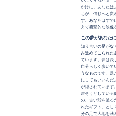
いたりするパター
かけに、あなたは
ちが、信頼へと変
す。あなたはすで
えて衝撃的な映像
この夢があなた
知り合いの足がな
み進めてこられた
ています。夢は決
自分らしく歩いて
うなものです。足
にしてもいいんだ
が隠されています
戻そうとしている
の、古い殻を破る
れたギフト」とし
分の足で大地を踏