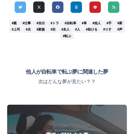
#親
#仕事
#自分
#トラ
#自転車
#車
#他人
#手
#家
#上司
#夫
#家族
#目
#友人
#人
#助ける
#りす
#声
#転ぶ
他人が自転車で転ぶ夢に関連した夢
次はどんな夢が見たい？？