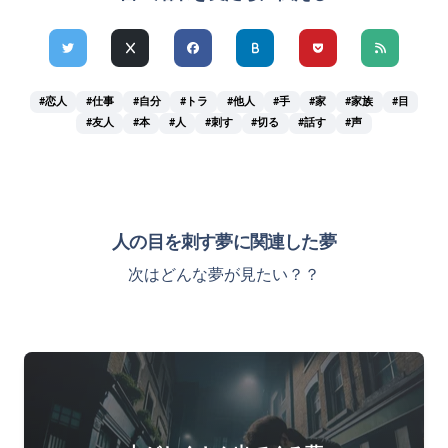
#恋人
#仕事
#自分
#トラ
#他人
#手
#家
#家族
#目
#友人
#本
#人
#刺す
#切る
#話す
#声
人の目を刺す夢に関連した夢
次はどんな夢が見たい？？