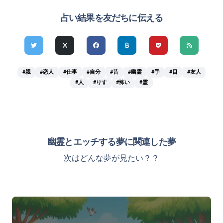
占い結果を友だちに伝える
#親
#恋人
#仕事
#自分
#昔
#幽霊
#手
#目
#友人
#人
#りす
#怖い
#霊
幽霊とエッチする夢に関連した夢
次はどんな夢が見たい？？