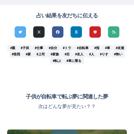
占い結果を友だちに伝える
#親
#子供
#仕事
#自分
#トラ
#自転車
#指
#車
#友達
#怪我
#家
#上司
#家族
#目
#友人
#人
#りす
#怖い
#転ぶ
#車に乗る
子供が自転車で転ぶ夢に関連した夢
次はどんな夢が見たい？？