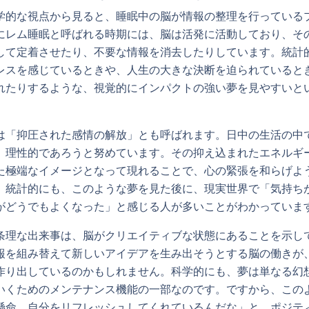
学的な視点から見ると、睡眠中の脳が情報の整理を行っている
にレム睡眠と呼ばれる時期には、脳は活発に活動しており、そ
して定着させたり、不要な情報を消去したりしています。統計
レスを感じているときや、人生の大きな決断を迫られていると
れたりするような、視覚的にインパクトの強い夢を見やすいと
は「抑圧された感情の解放」とも呼ばれます。日中の生活の中
、理性的であろうと努めています。その抑え込まれたエネルギ
た極端なイメージとなって現れることで、心の緊張を和らげよ
。統計的にも、このような夢を見た後に、現実世界で「気持ち
がどうでもよくなった」と感じる人が多いことがわかっていま
条理な出来事は、脳がクリエイティブな状態にあることを示し
報を組み替えて新しいアイデアを生み出そうとする脳の働きが
作り出しているのかもしれません。科学的にも、夢は単なる幻
いくためのメンテナンス機能の一部なのです。ですから、この
懸命、自分をリフレッシュしてくれているんだな」と、ポジテ