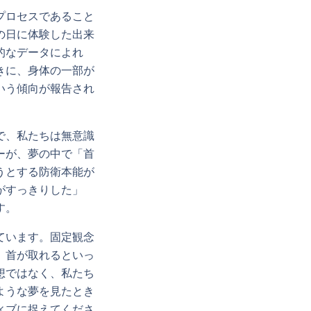
プロセスであること
の日に体験した出来
的なデータによれ
きに、身体の一部が
いう傾向が報告され
で、私たちは無意識
ーが、夢の中で「首
うとする防衛本能が
がすっきりした」
す。
ています。固定観念
、首が取れるといっ
想ではなく、私たち
ような夢を見たとき
ィブに捉えてくださ