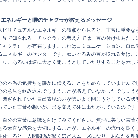
なエネルギーと喉のチャクラが教えるメッセージ
スピリチュアルなエネルギーの観点から見ると、非常に重要な
世界で知られる「チャクラ」の考え方では、首の付け根あたり
チャクラ）」が存在します。これはコミュニケーション、自己
るエネルギーのセンターです。ぬいぐるみの首が取れる夢は、
たり、あるいは逆に大きく開こうとしていたりすることを示し
分の本当の気持ちを誰かに伝えることをためらっていませんで
分の意見を飲み込んでしまうことが増えていなかったでしょう
、閉ざされていた自己表現の扉が勢いよく開こうとしている状
っていた言葉や想いが、形を変えて外に出たがっているのです
、自分の言葉に意識を向けてみてください。無理に美しい言葉
ある素直な感覚を大切にすることが、エネルギーの流れを良く
性化すると、人間関係が驚くほどスムーズになり、あなたを理