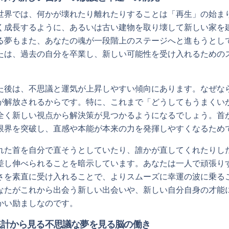
世界では、何かが壊れたり離れたりすることは「再生」の始ま
く成長するように、あるいは古い建物を取り壊して新しい家を
る夢もまた、あなたの魂が一段階上のステージへと進もうとし
たは、過去の自分を卒業し、新しい可能性を受け入れるための
た後は、不思議と運気が上昇しやすい傾向にあります。なぜな
が解放されるからです。特に、これまで「どうしてもうまくい
全く新しい視点から解決策が見つかるようになるでしょう。首
限界を突破し、直感や本能が本来の力を発揮しやすくなるため
れた首を自分で直そうとしていたり、誰かが直してくれたりし
差し伸べられることを暗示しています。あなたは一人で頑張り
さを素直に受け入れることで、よりスムーズに幸運の波に乗る
なたがこれから出会う新しい出会いや、新しい自分自身の才能
かい励ましなのです。
統計から見る不思議な夢を見る脳の働き