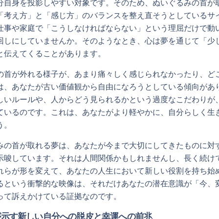
分自身を投影しやすい対象です。そのため、ぬいぐるみの首が
「考え方」と「感じ方」のバランスを整え直そうとしているサ
仕事や家庭で「こうしなければならない」という理屈だけで動
回しにしていませんか。そのようなとき、心は夢を通じて「少
と伝えてくることがあります。
の首が外れる様子が、あまり痛々しく感じられなかったり、ど
は、あなたが古い価値観から自由になろうとしている傾向があ
しいルールや、人からどう見られるかという過度なこだわりが
ているのです。これは、あなたがより軽やかに、自分らしく生
う。
みの首が取れる夢は、あなたが今まで大切にしてきたものに対
示唆しています。それは人間関係かもしれませんし、長く続け
れらが形を変えて、あなたの人生において新しい役割を持ち始
るという衝撃的な映像は、それだけあなたの潜在意識が「今、
って訴えかけている証拠なのです。
が示す新しい自分への脱皮と幸運への前兆