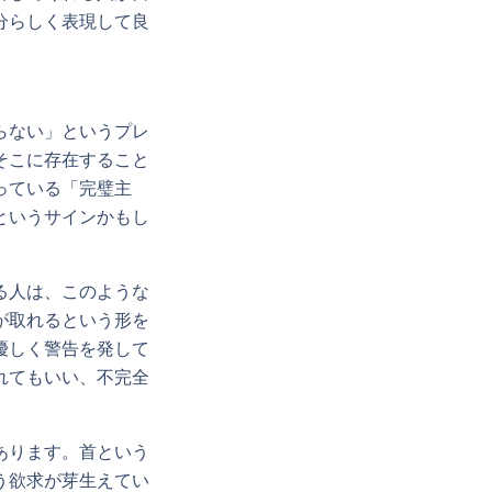
分らしく表現して良
らない」というプレ
そこに存在すること
っている「完璧主
というサインかもし
る人は、このような
が取れるという形を
優しく警告を発して
れてもいい、不完全
あります。首という
う欲求が芽生えてい