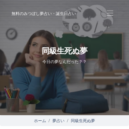
無料のみつぼし夢占い・誕生日占い
同級生死ぬ夢
今日の夢なんだった？？
ホーム
夢占い
同級生死ぬ夢