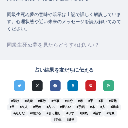
同級生死ぬ夢の意味や暗示は上記で詳しく解説していま
す。心理状態や近い未来のメッセージを読み解いてみて
ください。
同級生死ぬ夢を見たらどうすればいい？
占い結果を友だちに伝える
#学校
#結婚
#事故
#仕事
#自分
#米
#手
#家
#家族
#目
#友人
#死ぬ
#占い
#夢占い
#手紙
#本
#人
#職場
#死んだ
#助ける
#引っ越し
#りす
#病気
#話す
#写真
#学生
#好き