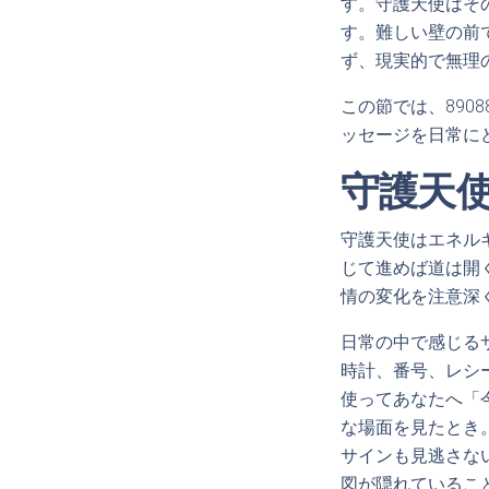
す。守護天使はそ
す。難しい壁の前
ず、現実的で無理
この節では、89
ッセージを日常に
守護天
守護天使はエネル
じて進めば道は開
情の変化を注意深
日常の中で感じる
時計、番号、レシ
使ってあなたへ「
な場面を見たとき
サインも見逃さな
図が隠れているこ