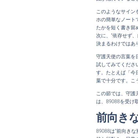
このようなサイン
ホの簡単なノート
たかを短く書き留
次に、“依存せず
決まるわけではあ
守護天使の言葉を
試してみてくださ
す。たとえば「今
葉で十分です。こ
この節では、守護
は、89088を受
前向き
89088は“前向