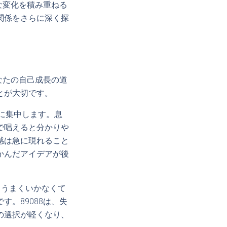
な変化を積み重ねる
関係をさらに深く探
なたの自己成長の道
とが大切です。
吸に集中します。息
で唱えると分かりや
感は急に現れること
かんだアイデアが後
、うまくいかなくて
。89088は、失
の選択が軽くなり、