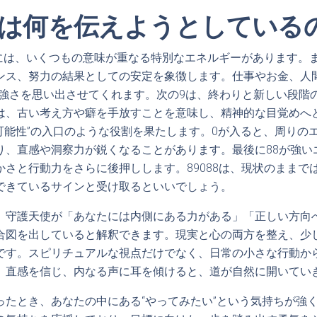
8とは何を伝えようとしている
字には、いくつもの意味が重なる特別なエネルギーがあります。
ンス、努力の結果としての安定を象徴します。仕事やお金、人間
力強さを思い出させてくれます。次の9は、終わりと新しい段階
は、古い考え方や癖を手放すことを意味し、精神的な目覚めへ
の可能性”の入口のような役割を果たします。0が入ると、周りの
り、直感や洞察力が鋭くなることがあります。最後に88が強い
かさと行動力をさらに後押しします。89088は、現状のままで
できているサインと受け取るといいでしょう。
、守護天使が「あなたには内側にある力がある」「正しい方向
合図を出していると解釈できます。現実と心の両方を整え、少
です。スピリチュアルな視点だけでなく、日常の小さな行動か
。直感を信じ、内なる声に耳を傾けると、道が自然に開いてい
ったとき、あなたの中にある“やってみたい”という気持ちが強