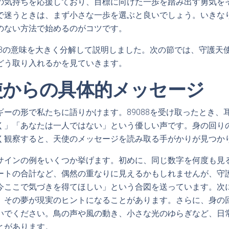
の気持ちを応援しており、目標に向けた一歩を踏み出す勇気を
で迷うときは、まず小さな一歩を選ぶと良いでしょう。いきな
のない方法で始めるのがコツです。
088の意味を大きく分解して説明しました。次の節では、守護天
どう取り入れるかを見ていきます。
使からの具体的メッセージ
ギーの形で私たちに語りかけます。89088を受け取ったとき、
く」「あなたは一人ではない」という優しい声です。身の回り
く観察すると、天使のメッセージを読み取る手がかりが見つか
サインの例をいくつか挙げます。初めに、同じ数字を何度も見
ートの合計など、偶然の重なりに見えるかもしれませんが、守
今ここで気づきを得てほしい」という合図を送っています。次
。その夢が現実のヒントになることがあります。さらに、身の
いでください。鳥の声や風の動き、小さな光のゆらぎなど、日
とがあります。