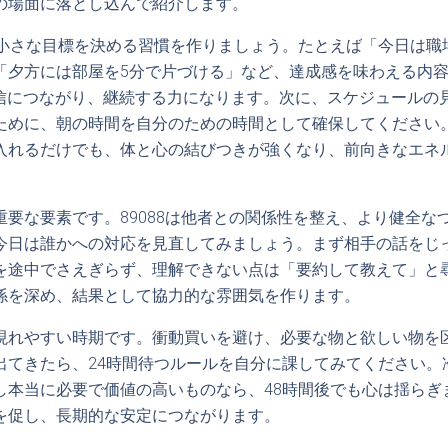
の場面に落とし込んで紹介します。
の小さな目標を決める習慣を作りましょう。たとえば「今日は職
「夕方には部屋を5分で片づける」など、達成感を味わえる内
心の自信につながり、継続する力になります。次に、スケジュール
ために、朝の時間を自分のための時間として確保してください
入れるだけでも、体と心の結びつきが強くなり、前向きなエネ
重要な要素です。89088は他者との関係性を整え、より健全な
今日は誰かへの対応を見直してみましょう。まず相手の話をじ
を途中でさえぎらず、理解できない点は「要約して教えて」と
係を深め、結果として協力的な雰囲気を作ります。
現れやすい時期です。衝動買いを避け、必要な物と欲しい物を
出てきたら、24時間待つルールを自分に課してみてください。
し本当に必要で価値の高いものなら、48時間後でも心は揺らぎ
を促し、長期的な安定につながります。