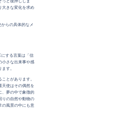
そっと後押ししま
り大きな変化を求め
使からの具体的なメ
耳にする言葉は「信
の小さな出来事や感
ります。
ることがあります。
護天使はその偶然を
に、夢の中で象徴的
回りの自然や動物の
常の風景の中にも意