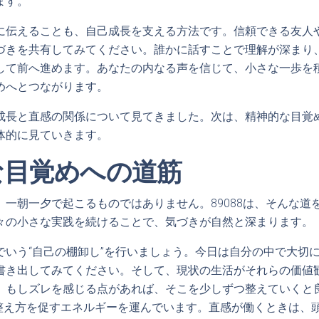
ます。
に伝えることも、自己成長を支える方法です。信頼できる友人
づきを共有してみてください。誰かに話すことで理解が深まり
して前へ進めます。あなたの内なる声を信じて、小さな一歩を
めへとつながります。
成長と直感の関係について見てきました。次は、精神的な目覚
体的に見ていきます。
な目覚めへの道筋
、一朝一夕で起こるものではありません。89088は、そんな道
々の小さな実践を続けることで、気づきが自然と深まります。
でいう“自己の棚卸し”を行いましょう。今日は自分の中で大切
書き出してみてください。そして、現状の生活がそれらの価値
。もしズレを感じる点があれば、そこを少しずつ整えていくと
んな整え方を促すエネルギーを運んでいます。直感が働くときは、