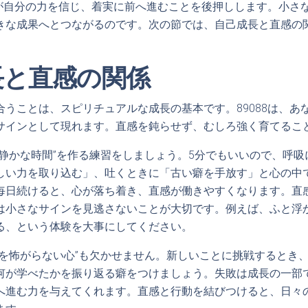
なたが自分の力を信じ、着実に前へ進むことを後押しします。小さ
きな成果へとつながるのです。次の節では、自己成長と直感の
長と直感の関係
合うことは、スピリチュアルな成長の基本です。89088は、あ
サインとして現れます。直感を鈍らせず、むしろ強く育てるこ
“静かな時間”を作る練習をしましょう。5分でもいいので、呼
しい力を取り込む」、吐くときに「古い癖を手放す」と心の中
毎日続けると、心が落ち着き、直感が働きやすくなります。直
は小さなサインを見逃さないことが大切です。例えば、ふと浮
る、という体験を大事にしてください。
敗を怖がらない心”も欠かせません。新しいことに挑戦するとき
何が学べたかを振り返る癖をつけましょう。失敗は成長の一部です
へ進む力を与えてくれます。直感と行動を結びつけると、日々