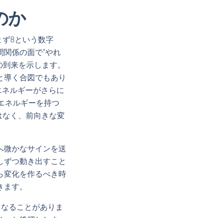
のか
まず8という数字
関係の面で“やれ
の到来を示します。
と導く合図でもあり
エネルギーがさらに
エネルギーを持つ
はなく、前向きな変
へ微かなサインを送
しずつ動き出すこと
ら変化を作るべき時
きます。
くなることがありま