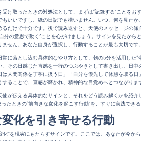
を受け取ったときの対処法として、まずは“記録する”ことをお
でもいいですし、紙の日記でも構いません。いつ、何を見たか
めるだけで十分です。後で読み返すと、天使のメッセージの傾
、自分の意思で動く”ことを心がけましょう。サインを見たから
りません。あなた自身が選択し、行動することが最も大切です
日常に落とし込む具体的なやり方として、朝の5分を活用した“
い。その日感じた直感を一行のつぶやきとして書き出し、日中
日は人間関係を丁寧に扱う日」「自分を優先して休憩を取る日
うすることで、直感が磨かれ、精神的な目覚めへとつながりま
天使が伝える具体的なサインと、それをどう読み解くかを紹介
け取ったときの“前向きな変化を起こす行動”を、すぐに実践でき
な変化を引き寄せる行動
きな変化”を現実にもたらすサインです。ここでは、あなたが今か