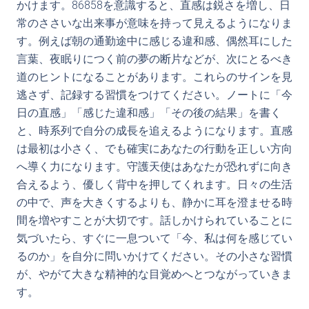
かけます。86858を意識すると、直感は鋭さを増し、日
常のささいな出来事が意味を持って見えるようになりま
す。例えば朝の通勤途中に感じる違和感、偶然耳にした
言葉、夜眠りにつく前の夢の断片などが、次にとるべき
道のヒントになることがあります。これらのサインを見
逃さず、記録する習慣をつけてください。ノートに「今
日の直感」「感じた違和感」「その後の結果」を書く
と、時系列で自分の成長を追えるようになります。直感
は最初は小さく、でも確実にあなたの行動を正しい方向
へ導く力になります。守護天使はあなたが恐れずに向き
合えるよう、優しく背中を押してくれます。日々の生活
の中で、声を大きくするよりも、静かに耳を澄ませる時
間を増やすことが大切です。話しかけられていることに
気づいたら、すぐに一息ついて「今、私は何を感じてい
るのか」を自分に問いかけてください。その小さな習慣
が、やがて大きな精神的な目覚めへとつながっていきま
す。