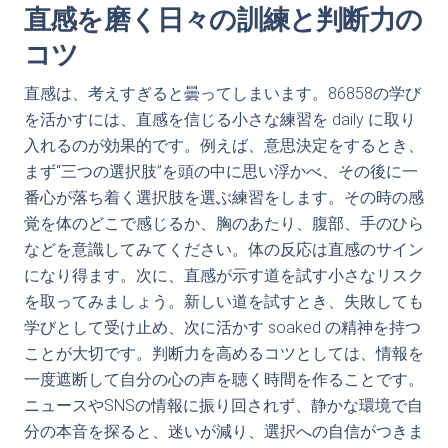
直感を磨く日々の訓練と判断力の
コツ
直感は、考えすぎると曇ってしまいます。86858の学び
を活かすには、直感を信じる小さな練習を daily に取り
入れるのが効果的です。例えば、意思決定をするとき、
まず“三つの選択肢”を頭の中に思い浮かべ、その後に一
番心が落ち着く選択肢を選ぶ練習をします。その時の感
覚を体のどこで感じるか、胸のあたり、腹部、手のひら
などを意識してみてください。体の反応は直感のサイン
になり得ます。次に、直感が示す道を試す小さなリスク
を取ってみましょう。新しい道を試すとき、失敗しても
学びとして受け止め、次に活かす soaked の精神を持つ
ことが大切です。判断力を高めるコツとしては、情報を
一度遮断して自分の心の声を聴く時間を作ることです。
ニュースやSNSの情報に振り回されず、静かな環境で自
分の本音を探ると、迷いが減り、選択への自信がつきま