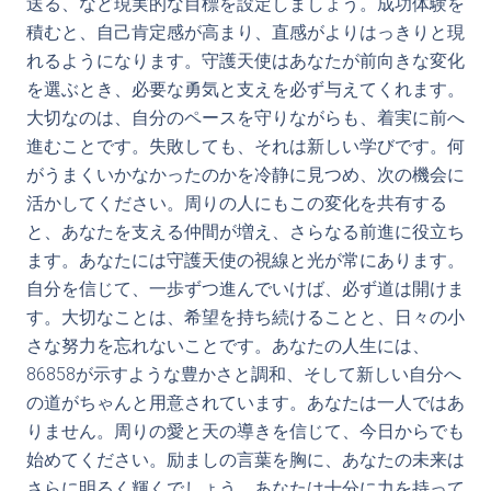
送る、など現実的な目標を設定しましょう。成功体験を
積むと、自己肯定感が高まり、直感がよりはっきりと現
れるようになります。守護天使はあなたが前向きな変化
を選ぶとき、必要な勇気と支えを必ず与えてくれます。
大切なのは、自分のペースを守りながらも、着実に前へ
進むことです。失敗しても、それは新しい学びです。何
がうまくいかなかったのかを冷静に見つめ、次の機会に
活かしてください。周りの人にもこの変化を共有する
と、あなたを支える仲間が増え、さらなる前進に役立ち
ます。あなたには守護天使の視線と光が常にあります。
自分を信じて、一歩ずつ進んでいけば、必ず道は開けま
す。大切なことは、希望を持ち続けることと、日々の小
さな努力を忘れないことです。あなたの人生には、
86858が示すような豊かさと調和、そして新しい自分へ
の道がちゃんと用意されています。あなたは一人ではあ
りません。周りの愛と天の導きを信じて、今日からでも
始めてください。励ましの言葉を胸に、あなたの未来は
さらに明るく輝くでしょう。あなたは十分に力を持って