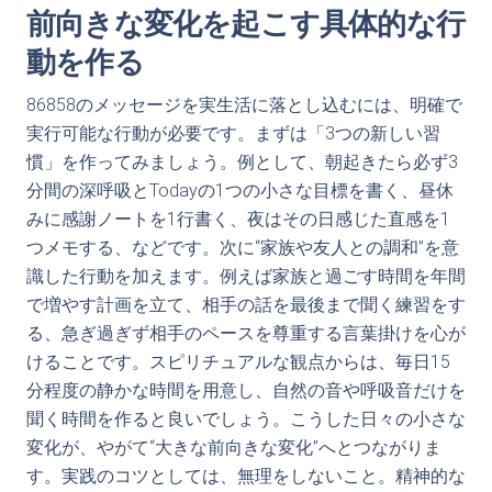
前向きな変化を起こす具体的な行
動を作る
86858のメッセージを実生活に落とし込むには、明確で
実行可能な行動が必要です。まずは「3つの新しい習
慣」を作ってみましょう。例として、朝起きたら必ず3
分間の深呼吸とTodayの1つの小さな目標を書く、昼休
みに感謝ノートを1行書く、夜はその日感じた直感を1
つメモする、などです。次に“家族や友人との調和”を意
識した行動を加えます。例えば家族と過ごす時間を年間
で増やす計画を立て、相手の話を最後まで聞く練習をす
る、急ぎ過ぎず相手のペースを尊重する言葉掛けを心が
けることです。スピリチュアルな観点からは、毎日15
分程度の静かな時間を用意し、自然の音や呼吸音だけを
聞く時間を作ると良いでしょう。こうした日々の小さな
変化が、やがて“大きな前向きな変化”へとつながりま
す。実践のコツとしては、無理をしないこと。精神的な