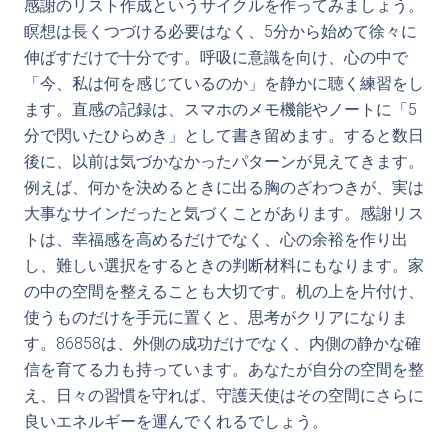
感謝のリスト作成というサイクルを作ってみましょう。
瞑想は長くつづける必要はなく、5分から始めて徐々に
伸ばすだけで十分です。呼吸に意識を向け、心の中で
「今、私は何を感じているのか」を静かに聴く練習をし
ます。直感の記録は、スマホのメモ機能やノートに「5
分で閃いたひらめき」として書き留めます。すると数日
後に、以前は気づかなかったパターンが見えてきます。
例えば、何かを決めるときに出る胸のざわつきが、実は
大事なサインだったと気づくことがあります。感謝リス
トは、幸福感を高めるだけでなく、心の余裕を作り出
し、難しい選択をするときの判断材料にもなります。家
の中の空間を整えることも大切です。机の上を片付け、
使うものだけを手元に置くと、思考がクリアになりま
す。86858は、外側の成功だけでなく、内側の静かな確
信を育てる力も持っています。あなたが自分の空間を整
え、日々の習慣を守れば、守護天使はその空間にさらに
良いエネルギーを運んでくれるでしょう。