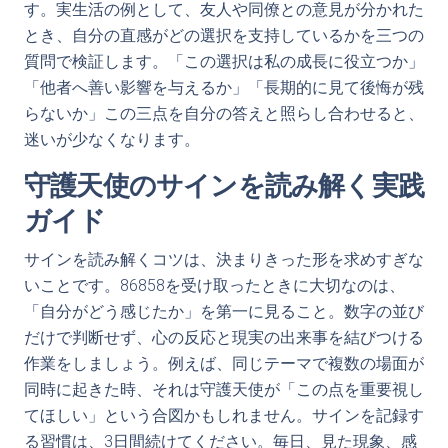
す。実生活の例として、友人や同僚との意見が分かれた
とき、自分の直感がどの選択を支持しているかを三つの
質問で検証します。「この選択は私の成長に役立つか」
「他者へ善い影響を与えるか」「長期的に見て後悔が残
らないか」この三点を自分の答えと照らし合わせると、
迷いが少なくなります。
守護天使のサインを読み解く実践
ガイド
サインを読み解くコツは、決まりきった形を求めすぎな
いことです。86858を受け取ったときに大切なのは、
「自分がどう感じたか」を第一に見ること。数字の並び
だけで判断せず、心の反応と現実の出来事を結びつける
作業をしましょう。例えば、同じテーマで複数の場面が
同時に起きた時、それは守護天使が「この点を重要視し
てほしい」という合図かもしれません。サインを記録す
る習慣は、3日間続けてください。毎日、見た現象、感