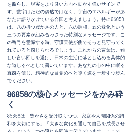
を照らし、現実をより良い方向へ動かす強いサインで
す。数字はただの偶然ではなく、宇宙のエネルギーがあ
なたに語りかけている合図と考えましょう。特に86858
は、八の持つ豊かさの力と、六の調和、五の変化という
三つの要素が組み合わさった特別なメッセージです。こ
の番号を意識する時、守護天使が側でそっと見守ってく
れていると感じられるでしょう。これからの言葉は、難
しい言い回しを避け、日常の生活に落とし込める具体的
な道しるべとして書いています。あなたの心の中に眠る
直感を信じ、精神的な目覚めへと導く道を一歩ずつ歩ん
でください。
86858の核心メッセージをかみ砕
く
86858は「豊かさを受け取りつつ、家庭や人間関係の調
和を大切にする」「大きな変化を通して自己を成長させ
る」という二つの流れを同時に伝えています。ここで