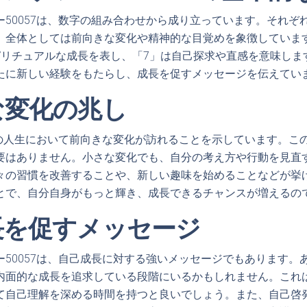
ー50057は、数字の組み合わせから成り立っています。それぞ
、全体としては前向きな変化や精神的な目覚めを象徴していま
ピリチュアルな成長を表し、「7」は自己探求や直感を意味しま
たに新しい経験をもたらし、成長を促すメッセージを伝えてい
な変化の兆し
なたの人生において前向きな変化が訪れることを示しています。こ
要はありません。小さな変化でも、自分の考え方や行動を見直
々の習慣を改善することや、新しい趣味を始めることなどが挙
とで、自分自身がもっと輝き、成長できるチャンスが増えるの
長を促すメッセージ
ー50057は、自己成長に対する強いメッセージでもあります。
内面的な成長を追求している段階にいるかもしれません。これ
て自己理解を深める時間を持つと良いでしょう。また、自己啓