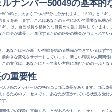
ルナンバー50049の基本的
50049は、大きく二つの部分に分かれます。「500」と「49」
始まりを表します。これはあなたの人生において重要な転機が
「49」は、自己成長や精神的な目覚めを強く意味しています。
なた自身が成長し、進化するための絶好の機会が与えられてい
き、あなたは何か新しい挑戦を始める準備ができているはずで
、前向きな変化をサポートしています。新しい環境や人間関係
。この変化は、あなたにとって良い方向に進むための一歩とな
長の重要性
ー50049のメッセージの中心には自己成長があります。自己成
長するためのプロセスです。あなたが置かれている状況を受け
です。
間関係での課題に直面することがあるかもしれません。これら