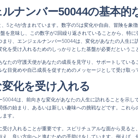
ルナンバー50044の基本的
ると、5と4が含まれています。数字の5は変化や自由、冒険を象
基盤を意味し、この数字が2回繰り返されていることから、特に
つまり、エンジェルナンバー50044は、変化があなたの人生に
変化を受け入れるためのしっかりとした基盤が必要だというこ
あなたの守護天使があなたの成長を見守り、サポートしている
ルな目覚めや自己成長を促すためのメッセージとして受け取っ
な変化を受け入れる
ー50044は、前向きな変化があなたの人生に訪れることを示し
関係の始まり、あるいは新しい趣味への挑戦などです。これら
します。
に受け入れることが重要です。スピリチュアルな面から見ると
与え、良い方向へと進むための手助けをしています。例えば、