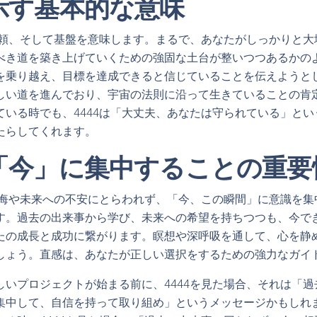
が示す基本的な意味
、信頼、そして基盤を意味します。まるで、あなたがしっかりと
べき道を築き上げていくための強固な土台が整いつつあるかの
を乗り越え、目標を達成できると信じていることを伝えようと
しい道を進んでおり、宇宙の法則に沿って生きていることの肯
ている時でも、4444は「大丈夫、あなたは守られている」と
たらしてくれます。
は「今」に集中することの重
の後悔や未来への不安にとらわれず、「今、この瞬間」に意識を
す。過去の出来事から学び、未来への希望を持ちつつも、今で
たの成長と成功に繋がります。瞑想や深呼吸を通して、心を静
しょう。直感は、あなたが正しい選択をするための強力なガイ
しいプロジェクトが始まる前に、4444を見た場合、それは「
集中して、自信を持って取り組め」というメッセージかもしれ