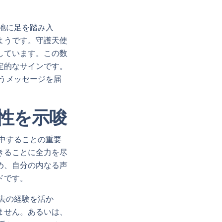
大地に足を踏み入
ようです。守護天使
しています。この数
定的なサインです。
いうメッセージを届
要性を示唆
集中することの重要
きることに全力を尽
め、自分の内なる声
ドです。
過去の経験を活か
ません。あるいは、