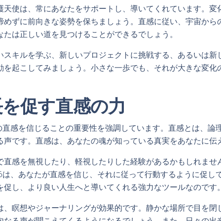
護天使は、常にあなたをサポートし、導いてくれています。変
諦めずに前向きな姿勢を保ちましょう。直感に従い、宇宙から
なたは正しい道を見つけることができるでしょう。
いスキルを学ぶ、新しいプロジェクトに挑戦する、あるいは新
動を起こしてみましょう。小さな一歩でも、それが大きな変化
長を促す直感の力
なたの直感を信じることの重要性を強調しています。直感とは、論
る声です。直感は、あなたの魂が知っている真実をあなたに伝
で直感を無視したり、軽視したりした経験があるかもしれませ
466は、あなたが直感を信じ、それに従って行動するように促し
を促し、より良い人生へと導いてくれる強力なツールなのです
は、瞑想やジャーナリングが効果的です。静かな場所で目を閉
内なる声が聞こえてくるようになるでしょう。また、日々の出