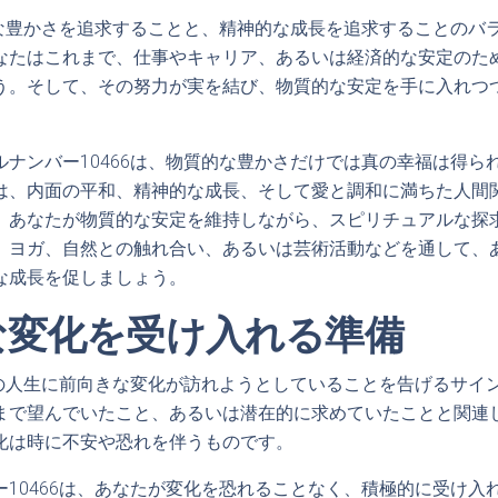
質的な豊かさを追求することと、精神的な成長を追求することのバ
なたはこれまで、仕事やキャリア、あるいは経済的な安定のた
う。そして、その努力が実を結び、物質的な安定を手に入れつ
ルナンバー10466は、物質的な豊かさだけでは真の幸福は得ら
は、内面の平和、精神的な成長、そして愛と調和に満ちた人間
、あなたが物質的な安定を維持しながら、スピリチュアルな探
、ヨガ、自然との触れ合い、あるいは芸術活動などを通して、
な成長を促しましょう。
な変化を受け入れる準備
なたの人生に前向きな変化が訪れようとしていることを告げるサイ
まで望んでいたこと、あるいは潜在的に求めていたことと関連
化は時に不安や恐れを伴うものです。
ー10466は、あなたが変化を恐れることなく、積極的に受け入