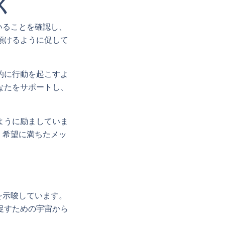
く
いることを確認し、
傾けるように促して
的に行動を起こすよ
なたをサポートし、
ように励ましていま
、希望に満ちたメッ
を示唆しています。
促すための宇宙から