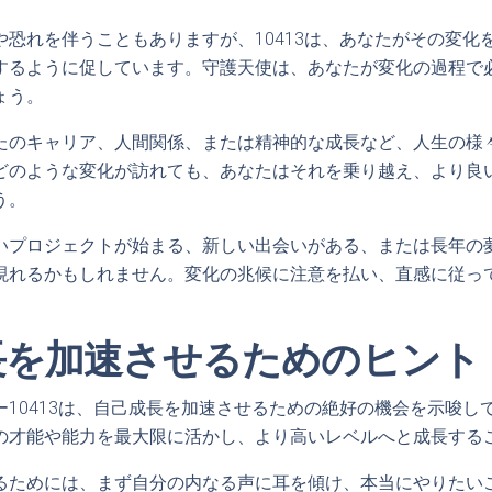
や恐れを伴うこともありますが、10413は、あなたがその変化
するように促しています。守護天使は、あなたが変化の過程で
ょう。
たのキャリア、人間関係、または精神的な成長など、人生の様
どのような変化が訪れても、あなたはそれを乗り越え、より良
う。
いプロジェクトが始まる、新しい出会いがある、または長年の
現れるかもしれません。変化の兆候に注意を払い、直感に従っ
長を加速させるためのヒント
ー10413は、自己成長を加速させるための絶好の機会を示唆し
の才能や能力を最大限に活かし、より高いレベルへと成長する
るためには、まず自分の内なる声に耳を傾け、本当にやりたい