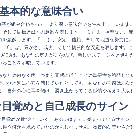
8の基本的な意味合い
の数字が組み合わさって、より深い意味合いを生み出しています
、そして目標達成への意欲を表します。「0」は、神聖な力、
力を象徴します。「4」は、安定、信頼、そして地道な努力に
。「8」は、豊かさ、成功、そして物質的な安定を表します。
10408は、あなたの努力が実を結び、新しいステージへと進む
いることを示唆しています。
あなたの内なる声、つまり直感に従うことの重要性を強調して
進むべき道に不安を感じていたとしても、あなたの直感はあな
う。自分の心に耳を傾け、湧き上がってくる感情や考えを大切
な目覚めと自己成長のサイン
神的な目覚めが近づいている、あるいはすでに始まっているサイン
は違う何かを求めていたのかもしれません。物質的な豊かさだ