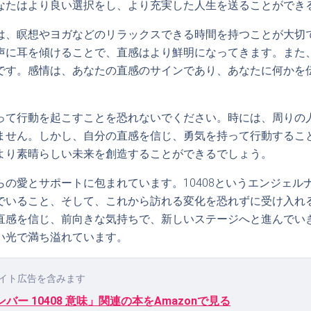
なたはより良い選択をし、より充実した人生を送ることができ
は、瞑想やヨガなどのリラックスできる時間を持つことが大切
声に耳を傾けることで、直感はより鮮明になってきます。また
です。感情は、あなたの直感のサインであり、あなたに何かを
って行動を起こすことを恐れないでください。時には、周りの
ません。しかし、自分の直感を信じ、勇気を持って行動するこ
より素晴らしい未来を創造することができるでしょう。
らの愛とサポートに包まれています。10408というエンジェル
でいること、そして、これから訪れる変化を恐れずに受け入れ
直感を信じ、前向きな気持ちで、新しいステージへと進んでい
い光で満ち溢れています。
イト広告を含みます
バー 10408 意味」関連の本をAmazonで見る