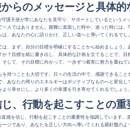
使からのメッセージと具体的
なたの守護天使が常にあなたを見守り、サポートしているというメ
て一人ではありません。困難に直面した時や、迷った時には、
らは、あなたの心に語りかけ、正しい道へと導いてくれるでし
ては、まず、自分の目標を明確にすることから始めましょう。
すか？目標を紙に書き出し、具体的な計画を立てることで、目
。そして、その目標に向かって、一歩ずつ着実に努力を重ねて
ちを持つことも大切です。日々の生活の中で、感謝できること
で、あなたの周りのエネルギーはポジティブなものへと変化し
をより幸せにし、より多くの幸運を引き寄せてくれるでしょう
信じ、行動を起こすことの重
なたの直感を信じ、行動を起こすことの重要性を強調しています。
セージであり、あなたを正しい方向へ導いてくれる羅針盤のよ