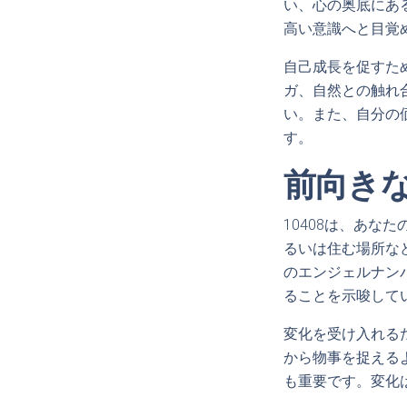
い、心の奥底にあ
高い意識へと目覚
自己成長を促すた
ガ、自然との触れ
い。また、自分の
す。
前向き
10408は、あ
るいは住む場所な
のエンジェルナン
ることを示唆して
変化を受け入れる
から物事を捉える
も重要です。変化