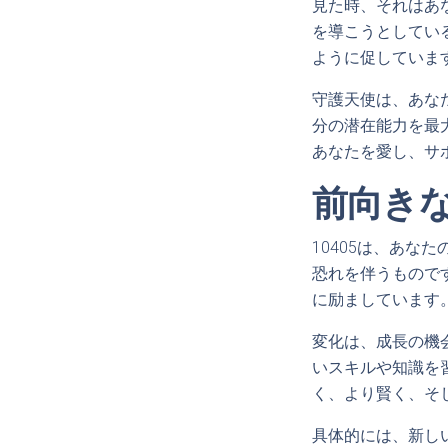
見た時、それはあ
を導こうとしてい
ように促していま
守護天使は、あな
分の潜在能力を最
あなたを愛し、サ
前向き
10405は、あ
恐れを伴うもので
に励ましています
変化は、成長の機
いスキルや知識を
く、より賢く、そ
具体的には、新し