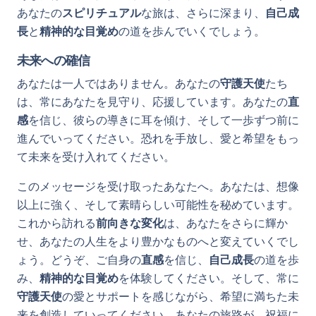
あなたの
スピリチュアル
な旅は、さらに深まり、
自己成
長
と
精神的な目覚め
の道を歩んでいくでしょう。
未来への確信
あなたは一人ではありません。あなたの
守護天使
たち
は、常にあなたを見守り、応援しています。あなたの
直
感
を信じ、彼らの導きに耳を傾け、そして一歩ずつ前に
進んでいってください。恐れを手放し、愛と希望をもっ
て未来を受け入れてください。
このメッセージを受け取ったあなたへ。あなたは、想像
以上に強く、そして素晴らしい可能性を秘めています。
これから訪れる
前向きな変化
は、あなたをさらに輝か
せ、あなたの人生をより豊かなものへと変えていくでし
ょう。どうぞ、ご自身の
直感
を信じ、
自己成長
の道を歩
み、
精神的な目覚め
を体験してください。そして、常に
守護天使
の愛とサポートを感じながら、希望に満ちた未
来を創造していってください。あなたの旅路が、祝福に