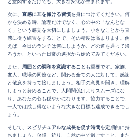
と意図するだけでも、大きな変化が生まれます。
次に、
直感に耳を傾ける習慣
を身につけてください。何
かを決める時、論理だけでなく、心の中の「なんとな
く」という感覚を大切にしましょう。小さなことから直
感に従う練習をすることで、その精度は高まります。例
えば、今日のランチは何にしようか、どの道を通って帰
ろうか、といった日常の選択から始めてみてください。
また、
周囲との調和を意識すること
も重要です。家族、
友人、職場の同僚など、関わる全ての人に対して、感謝
と敬意を持って接しましょう。相手の意見を聞き、理解
しようと努めることで、人間関係はよりスムーズにな
り、あなたの心も穏やかになります。協力することで、
一人では成し得ないような大きな目標も達成できるでし
ょう。
そして、
スピリチュアルな成長を促す時間
を定期的に持
ちましょう。瞑想、祈り、自然の中で過ごすこと、また