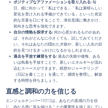
ポジティブなアファメーションを取り入れる:
毎
日、鏡に向かって「私はできる」「私は素晴らしい
変化を受け入れる準備ができている」といった肯定
的な言葉を口にすることで、潜在意識に働きかけ、
前向きな思考を強化できます。
自分の情熱を探求する:
何か心惹かれるものがあれ
ば、それがどんなに小さくても、試してみてくださ
い。それはあなたの隠れた才能や、新しい人生の目
的を見つけるきっかけになるかもしれません。
過去を手放す練習をする:
過去の失敗や後悔、ある
いは執着を手放すことで、新しいエネルギーが流れ
込むスペースができます。瞑想やジャーナリング
（日記を書くこと）を通して、感情を整理し、解放
する時間を持ちましょう。
直感と調和の力を信じる
エンジェルナンバー10212は、あなたの直感の力を信
じ、内なる声に耳を傾けることの重要性を強く示してい