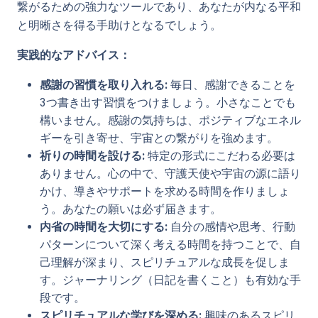
繋がるための強力なツールであり、あなたが内なる平和
と明晰さを得る手助けとなるでしょう。
実践的なアドバイス：
感謝の習慣を取り入れる:
毎日、感謝できることを
3つ書き出す習慣をつけましょう。小さなことでも
構いません。感謝の気持ちは、ポジティブなエネル
ギーを引き寄せ、宇宙との繋がりを強めます。
祈りの時間を設ける:
特定の形式にこだわる必要は
ありません。心の中で、守護天使や宇宙の源に語り
かけ、導きやサポートを求める時間を作りましょ
う。あなたの願いは必ず届きます。
内省の時間を大切にする:
自分の感情や思考、行動
パターンについて深く考える時間を持つことで、自
己理解が深まり、スピリチュアルな成長を促しま
す。ジャーナリング（日記を書くこと）も有効な手
段です。
スピリチュアルな学びを深める:
興味のあるスピリ