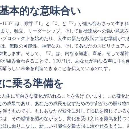
1の基本的な意味合い
10071は、数字「1」と「0」と「7」が組み合わさって生ま
始まり、独立、リーダーシップ、そして目標達成への強い意志
いプロジェクトを始めたり、人生の新たな段階に進む準備がで
」は、無限の可能性、神聖な力、そしてあなたのスピリチュア
象徴します。そして、「7」は、内なる知恵、直感、そして精
字が組み合わさることで、10071は、あなたが内なる声に耳を
素晴らしい未来を創造できることを伝えているのです。
波に乗る準備を
なたの人生に前向きな変化が訪れることを告げています。この変化
との成果であり、あなたの成長を促すための宇宙からの贈り物
を伴うものです。もしあなたが変化に対して抵抗を感じている
のは、その感情を認めながらも、変化を受け入れる勇気を持つ
の波に乗りこなし、新しい可能性を最大限に活かせるように、