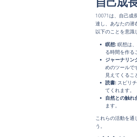
自己成
10071は、自
達し、あなたの潜
以下のことを意識
瞑想:
瞑想は、
る時間を作る
ジャーナリング
めのツールで
見えてくるこ
読書:
スピリチ
てくれます。
自然との触れ合
ます。
これらの活動を通
う。