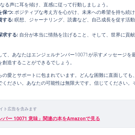
なる声に耳を傾け、直感に従って行動しましょう。
保つ:
ポジティブな考え方を心がけ、未来への希望を持ち続け
する:
瞑想、ジャーナリング、読書など、自己成長を促す活動
探求する:
自分が本当に情熱を注げること、そして、世界に貢献
して、あなたはエンジェルナンバー10071が示すメッセージを
を創造することができるでしょう。
らの愛とサポートに包まれています。どんな困難に直面しても
でください。あなたの可能性は無限大です。信じてください。
イト広告を含みます
バー 10071 意味」関連の本をAmazonで見る