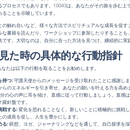
るプロセスでもあります。10043は、あなたがその旅を歩む上
れることを示唆しています。
との触れ合いなど、様々な方法でスピリチュアルな成長を促す
ルな書籍を読んだり、ワークショップに参加したりすることも
法です。大切なのは、自分に合った方法を見つけ、継続的に実
3を見た時の具体的な行動指針
、あなたは以下の行動を取ることをお勧めします。
持つ:
守護天使からのメッセージを受け取れたことに感謝しま
からのエネルギーを引き寄せ、あなたの願いを叶える力を高め
分の心の声に耳を傾け、直感に従って行動しましょう。直感は
す羅針盤です。
挑戦する:
変化を恐れることなく、新しいことに積極的に挑戦し
たの成長を促し、人生を豊かにします。
る:
瞑想、ヨガ、ジャーナリングなどを通して、自己探求を深