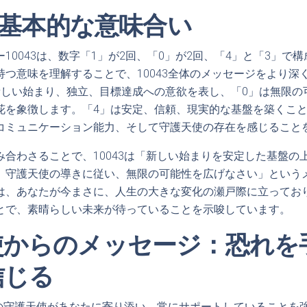
3の基本的な意味合い
10043は、数字「1」が2回、「0」が2回、「4」と「3」で
持つ意味を理解することで、10043全体のメッセージをより深
新しい始まり、独立、目標達成への意欲を表し、「0」は無限の
花を象徴します。「4」は安定、信頼、現実的な基盤を築くこと
コミュニケーション能力、そして守護天使の存在を感じること
み合わさることで、10043は「新しい始まりを安定した基盤の
、守護天使の導きに従い、無限の可能性を広げなさい」という
は、あなたが今まさに、人生の大きな変化の瀬戸際に立ってお
とで、素晴らしい未来が待っていることを示唆しています。
使からのメッセージ：恐れを
信じる
なたの守護天使があなたに寄り添い、常にサポートしていることを