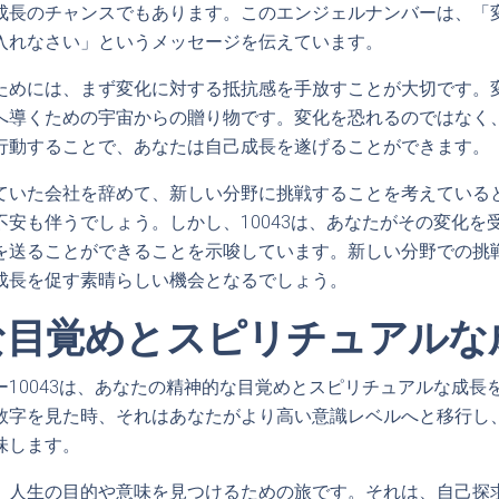
成長のチャンスでもあります。このエンジェルナンバーは、「
入れなさい」というメッセージを伝えています。
ためには、まず変化に対する抵抗感を手放すことが大切です。
へ導くための宇宙からの贈り物です。変化を恐れるのではなく
行動することで、あなたは自己成長を遂げることができます。
ていた会社を辞めて、新しい分野に挑戦することを考えている
不安も伴うでしょう。しかし、10043は、あなたがその変化を
を送ることができることを示唆しています。新しい分野での挑
成長を促す素晴らしい機会となるでしょう。
な目覚めとスピリチュアルな
ー10043は、あなたの精神的な目覚めとスピリチュアルな成長
数字を見た時、それはあなたがより高い意識レベルへと移行し
味します。
、人生の目的や意味を見つけるための旅です。それは、自己探