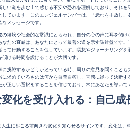
新しい道を歩む上で感じる不安や恐れを理解しており、それを
としています。このエンジェルナンバーは、「恐れを手放し、
確なメッセージです。
去の経験や社会的な常識にとらわれ、自分の心の声に耳を傾け
あなたの直感は、あなたにとって最善の道を示す羅針盤です。10
従って行動することを促しています。瞑想やジャーナリングを
を傾ける時間を設けることが大切です。
事に挑戦するかどうか迷っている時、周りの意見を聞くことも
当に求めているものは何かを自問自答し、直感に従って決断す
たが正しい選択をすることを信じており、常にあなたを導いて
な変化を受け入れる：自己成
なたの人生に起こる前向きな変化を知らせるサインです。変化は、